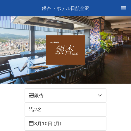
銀杏  - ホテル日航金沢
銀杏
2名
8月10日 (月)