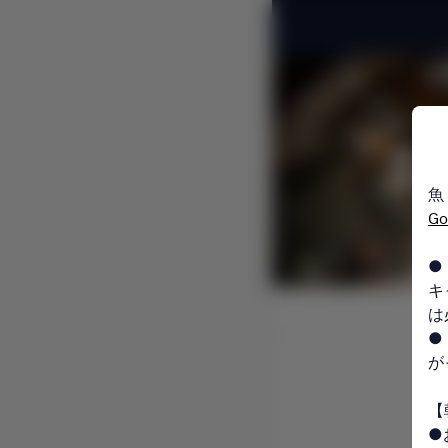
魚
G
●
キ
は
●
が
【
●