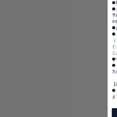
●
●
予
※
●
●
（
ぐ
く
●
●
方
【
●
ま