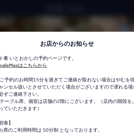
魚ト肴 いとおかし
お店からのお知らせ
ト肴 いとおかしの予約ページです。
oogleMapはこちらから
 ご予約のお時間15分を過ぎてご連絡が取れない場合はやむを
ャンセル扱いとさせていただく場合がございますので遅れる場
お店からのお知らせを表示
必ずご連絡下さい。
 テーブル席、個室は店舗の2階にございます。（店内の階段を
っていただきます）
2名
朝食】
8月7日 (金)
お席のご利用時間は 50分制 となっております。