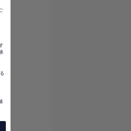
ご
す
承
る
舗