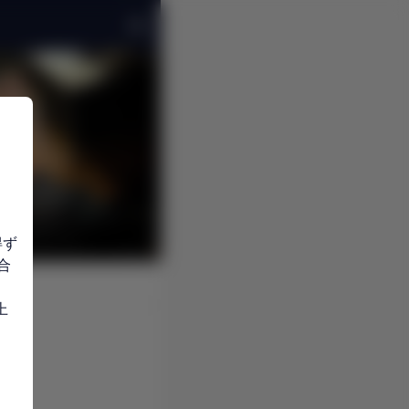
得ず
合
上