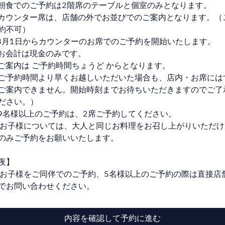
朝食でのご予約は2階席のテーブルと個室のみとなります。
時間を選択
カウンター席は、店舗の外でお並びでのご案内となります。（
約不可）
カテゴリーを選択
8月1日からカウンターのお席でのご予約を開始いたします。
お会計は現金のみです。
予約を続ける
ご案内は ご予約時間ちょうど からとなります。
ご予約時間より早くお越しいただいた場合も、店内・お席には
ご案内できません。開始時刻までお待ちいただきますのでご了
ださい。）
Powered by
9名様以上のご予約は、2席ご予約してください。
 お子様については、大人と同じお料理をお召し上がりいただけ
のみご予約をお願いいたします。
夜】
 お子様をご同伴でのご予約、5名様以上のご予約の際は直接店
でお問い合わせください。
内容を確認して予約に進む