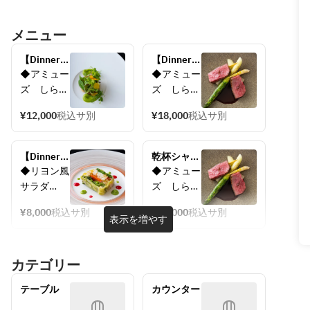
メニュー
【Dinner】
【Dinner】
季節のろま
季節のろま
◆アミュー
◆アミュー
ねコース
ねコース
ズ　しら
ズ　しら
12,000円
18,000円
す　ジャガ
す　ジャガ
(税込・サ
(税込・サ
¥12,000
税込サ別
¥18,000
税込サ別
イモ　チー
イモ　チー
別)◆季節
別)新鮮な
ズ
ズ
の食材をバ
活オマール
◆冷前
◆冷前菜　
ランスよく
【Dinner】
海老をはじ
乾杯シャン
菜　　新玉
新玉葱　緑
楽しめるお
季節のろま
め、季節の
パン付き！
◆リヨン風
◆アミュー
葱　緑豆　
豆　甘海老
任せプラ
ねコース
食材をふん
記念日・顔
サラダ
ズ　しら
甘海老
◆温前菜　
ン。接待や
8,000円(税
だんに使
合わせ【ろ
◆タラバガ
す　ジャガ
◆温前菜　
真鯛　赤米
デート、多
込・サ別)
用。シェフ
まねセレブ
¥8,000
税込サ別
¥20,000
税込サ別
ニと野菜の
イモ　チー
表示を増やす
彩なシーン
大切なゲス
の技が光る
レーション
真蛸　抹
黒米
テリーヌ　
ズ
に◎
トとの時間
一品を心ゆ
ディナー】
茶　黄か
◆魚料理　
ビーツのソ
◆冷前菜　
を、忘れら
くまでご堪
※3日前予
ぶ　菜花
活オマー
カテゴリー
ース
新玉葱　緑
れない体験
能 ※3日前
約
◆魚料理　
ル　抹茶　
◆季節のス
豆　甘海老
に◆スマー
予約
真鯛　赤米
パスティス
テーブル
カウンター
ープ
◆温前菜　
トに楽しむ
黒米
◆肉料理　
◆北島ワイ
真鯛　赤米
厳選コース