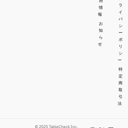
用
ラ
情
イ
報
バ
お
シ
知
ー
ら
ポ
せ
リ
シ
ー
特
定
商
取
引
法
© 2025 TableCheck Inc.