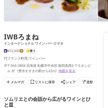
IWBろまね
インターナショナル ワイン バー ロマネ
¥15,000
-
使う
フランス料理
,
ワインバー
〒064-0804 北海道 札幌市中央区 南四条西2-7-5 ホシビ
ル 3F
(
豊水すすきの駅から61m
)
地図を見る
メルマガ
リストに保存
シェア
道順を表示
ソムリエとの会話から広がるワインとひ
と皿