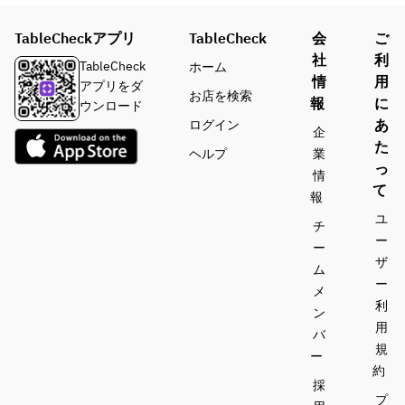
TableCheckアプリ
TableCheck
会
ご
社
利
TableCheck
ホーム
情
用
アプリをダ
お店を検索
報
に
ウンロード
あ
ログイン
企
た
ヘルプ
業
っ
情
て
報
ユ
チ
ー
ー
ザ
ム
ー
メ
利
ン
用
バ
規
ー
約
採
プ