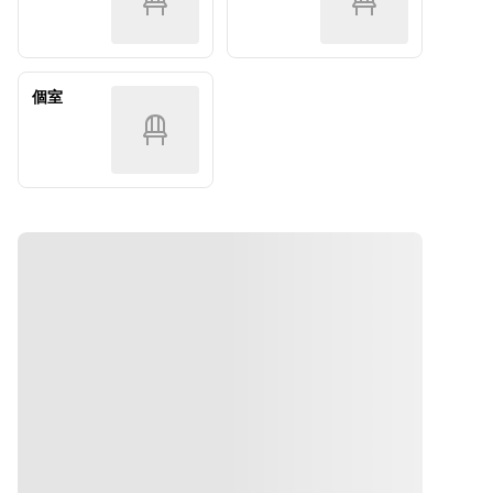
◆肉料理　
白老牛　イ
ンポークの
黒米
骨付き仔
ンカのめざ
カツレツ　
◆魚料理　
羊　つくも
め　赤ワイ
グリビッシ
活オマー
４号　米味
ン
ュソースと
ル　抹茶　
個室
噌
◆デセー
ポムフリッ
パスティス
◆デセー
ル　桜　ク
ト
◆肉料理　
ル　桜　ク
リームチー
◆マルキー
白老牛　イ
リームチー
ズ　ピスタ
ズショコラ
ンカのめざ
ズ　ピスタ
チオ
とアイス
め　赤ワイ
チオ
ン
◆デセー
ル　桜　ク
リームチー
ズ　ピスタ
チオ