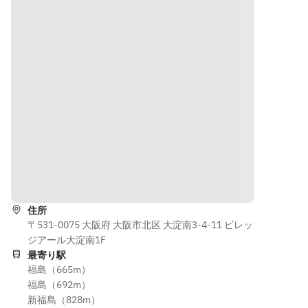
fillet 
sirloin 
WAGYU 
Sashimi
sandwich
cap and 
BEEF
・Fish 
・Today's 
Seasonal 
・Sweet
dishes
sushi
vegetable
・
・WAGYU 
s with 
Charcoal 
BEEF 
Grilled 
Grilled 
Noodles
eggplant 
WAGYU 
・
sauce  
BEEF
Assorted 
topped 
・Sweets
Sashimi
Yuzu 
・Fish 
citrus 
dishes
peels
道順を表示
・
Charcoal 
･Deep 
住所
Grilled  
fried 
〒531-0075 大阪府 大阪市北区 大淀南3-4-11 ビレッ
OLIVE 
MIYAZAKI
ジアール大淀南1F
FED 
 WAGYU 
最寄り駅
WAGYU 
BEEF 
福島（665m）
BEEF 
fillet 
福島（692m）
・Sweets
sandwich 
新福島（828m）
with 