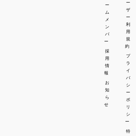
ー
and 
ー
ザ
Broccoli 
ム
sprouts
ー
メ
利
ン
･Todays 
用
バ
WAGYU 
規
ー
BEEF 
約
sashimi(N
採
プ
ot raw) 
用
ラ
and 
情
Aromatic 
イ
報
vegetable
バ
お
s with 
シ
知
Wasabi 
ー
soy sauce
ら
ポ
せ
リ
･
シ
KUMAMO
ー
TO WAO 
WAGYU 
特