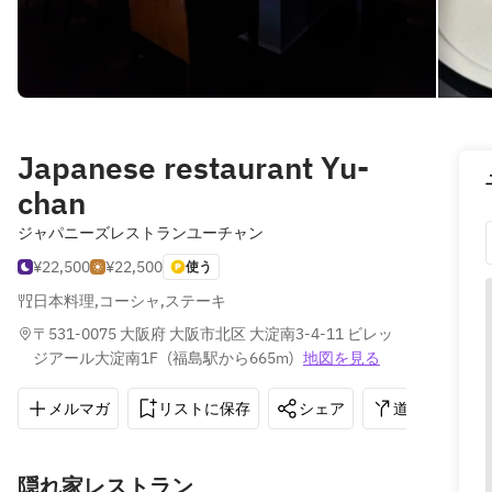
Japanese restaurant Yu-
chan
ジャパニーズレストランユーチャン
¥22,500
¥22,500
使う
日本料理
,
コー​​シャ
,
ステーキ
〒531-0075 大阪府 大阪市北区 大淀南3-4-11 ビレッ
ジアール大淀南1F
(
福島駅から665m
)
地図を見る
メルマガ
リストに保存
シェア
道順を表示
隠れ家レストラン