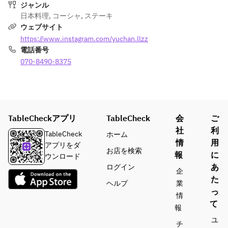
ジャンル
sweet 
日本料理
,
コー​​シャ
,
ステーキ
soy sauce 
ウェブサイト
topped 
https://www.instagram.com/yuchan.llzz
grated 
電話番号
Horseradi
070-8490-8375
sh
･Todays 
WAGYU 
BEEF top 
TableCheckアプリ
TableCheck
会
ご
blade , 
社
利
Pickled 
TableCheck
ホーム
情
用
radish, 
アプリをダ
お店を検索
報
に
Wasabi 
ウンロード
and Egg 
あ
ログイン
企
yolk 
た
ヘルプ
業
sushi 
っ
情
topped 
て
報
Shiso 
ユ
flowers 
チ