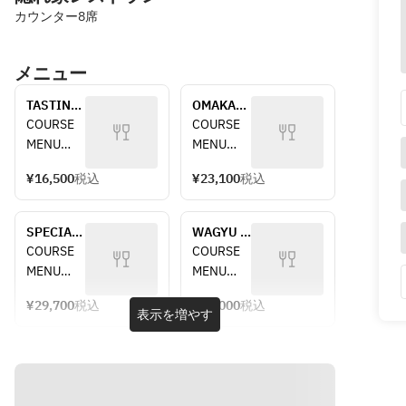
カウンター8席
メニュー
TASTING 
OMAKASE 
COURSE
COURSE
COURSE 
COURSE 
MENU
MENU
¥16,500
税込
¥23,100
税込
・Starter
・Starter
・Deep 
・
Fried
Assorted 
SPECIAL 
WAGYU 
・Sushi
deep 
CHEF'S 
BEEF 
COURSE 
COURSE 
・
fried 
OMAKASE 
OMAKASE 
MENU
MENU
Noodles
dishes
COURSE
COURSE
・Sashimi
・Sushi
¥29,700
税込
¥50,000
税込
・Starter
･Roasted 
表示を増やす
・Fish 
・WAGYU 
・Deep 
OLIVE 
dishes
BEEF 
fried 
FED 
・
Noodles
WAGYU 
WAGYU 
Charcoal 
・
BEEF 
BEEF top 
Grilled 
Assorted 