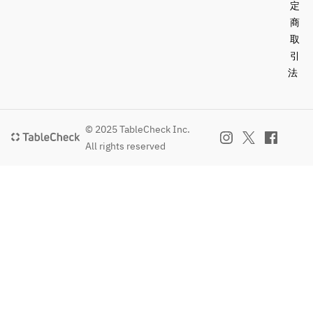
BEEF 
定
hamburg 
商
steak , 
取
japanese 
引
mushroo
法
ms and 
pickled  
onions 
with 
© 2025 TableCheck Inc.
japanese 
All rights reserved
vinegar 
sauce 
topped 
micro 
leaves
･Sliced 
KAGAWA 
OLIVE 
FED 
WAGYU 