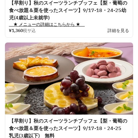
【早割り】秋のスイーツランチブッフェ【梨・葡萄の
食べ放題＆栗を使ったスイーツ】9/17-18・24-25幼
児(4歳以上未就学)
　★ 
メニューの
詳細はこちらから
 ★　
¥1,360
税サ込
詳細を見る
【早割り】秋のスイーツランチブッフェ【梨・葡萄の
食べ放題＆栗を使ったスイーツ】9/17-18・24-25
乳児(3歳以下) 無料