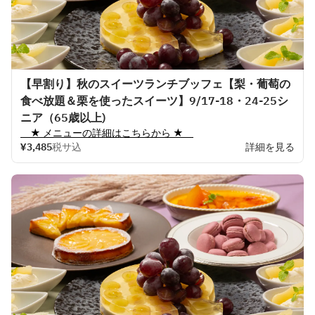
【早割り】秋のスイーツランチブッフェ【梨・葡萄の
食べ放題＆栗を使ったスイーツ】9/17-18・24-25シ
ニア（65歳以上)
　★ 
メニューの
詳細はこちらから
 ★　
¥3,485
税サ込
詳細を見る