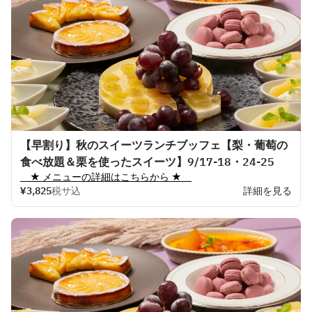
【早割り】秋のスイーツランチブッフェ【梨・葡萄の
食べ放題＆栗を使ったスイーツ】9/17-18・24-25
　★ 
メニューの
詳細はこちらから
 ★　
¥3,825
税サ込
詳細を見る