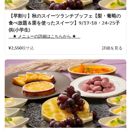
【早割り】秋のスイーツランチブッフェ【梨・葡萄の
食べ放題＆栗を使ったスイーツ】9/17-18・24-25子
供(小学生)
　★ 
メニューの
詳細はこちらから
 ★　
¥2,550
税サ込
詳細を見る