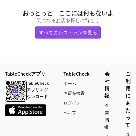
おっとっと ここには何もないよ
気になるお店を探しに行こう
すべてのレストランを見る
TableCheckアプリ
TableCheck
会
ご
社
利
TableCheck
ホーム
情
用
アプリをダ
お店を検索
報
に
ウンロード
あ
ログイン
企
た
ヘルプ
業
っ
情
て
報
ユ