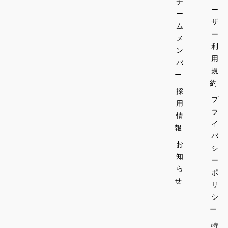
チ
ー
ー
ザ
ム
ー
メ
利
ン
用
バ
規
ー
約
採
プ
用
ラ
情
イ
報
バ
お
シ
知
ー
ら
ポ
せ
リ
シ
ー
特