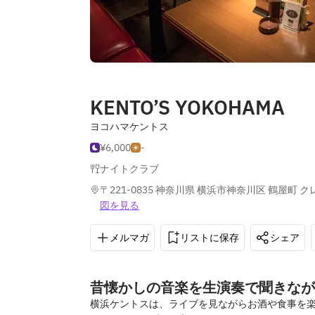
KENTO’S YOKOHAMA
ヨコハマケントス
¥6,000
-
ナイトクラブ
〒221-0835 神奈川県 横浜市神奈川区 鶴屋町 ク
図を見る
メルマガ
リストに保存
シェア
昔懐かしの音楽を生演奏で聞きなが
横浜ケントスは、ライブを見ながらお酒や食事を