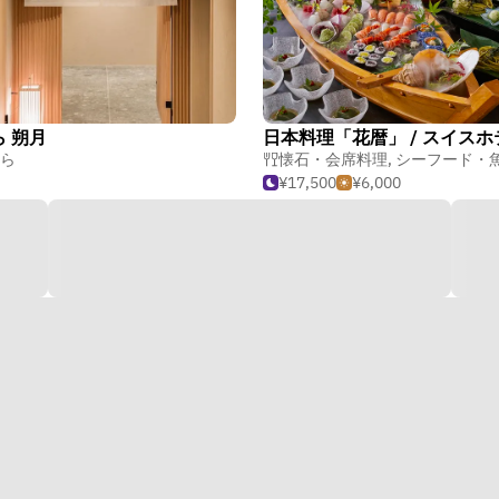
 朔月
ら
懐石・会席料理
,
シーフード・魚介
¥17,500
¥6,000