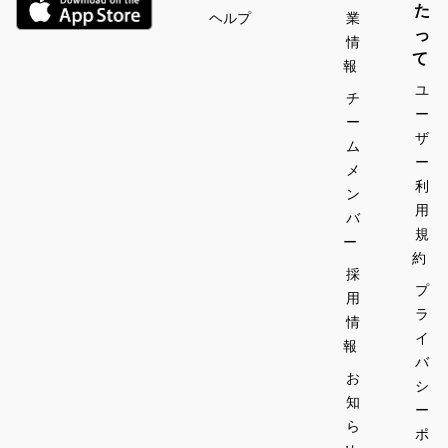
た
ヘルプ
業
っ
情
て
報
ユ
チ
ー
ー
ザ
ム
ー
メ
利
ン
用
バ
規
ー
約
採
プ
用
ラ
情
イ
報
バ
お
シ
知
ー
ら
ポ