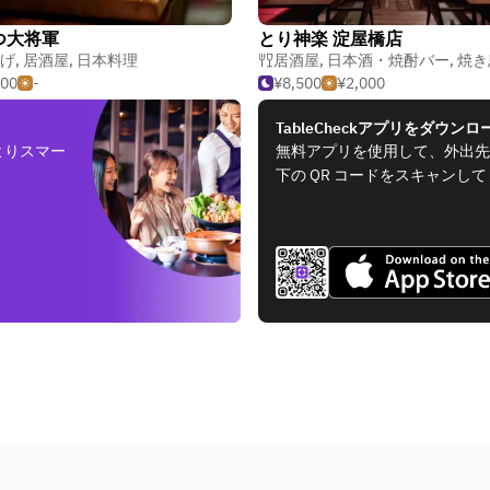
つ大将軍
とり神楽 淀屋橋店
げ
,
居酒屋
,
日本料理
居酒屋
,
日本酒・焼酎バー
,
焼き鳥
500
-
¥8,500
¥2,000
TableCheckアプリをダウンロ
よりスマー
無料アプリを使用して、外出先
下の QR コードをスキャンし