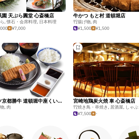
祇園 天ぷら圓堂 心斎橋店
牛かつ もと村 道頓堀店
ら
,
懐石・会席料理
,
日本料理
揚げ物
,
肉
,000
¥7,000
¥1,500
¥1,500
牛カツ京都勝牛 道頓堀中座くいだおれビル店
宮崎地鶏炭火焼 車 心斎橋店
物
,
肉
焼き鳥・串焼き
,
居酒屋
,
しゃぶ
¥7,500
-