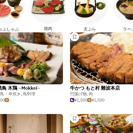
焼肉
ゃぶしゃぶ
天ぷら
ラー
鳥 木鶏 ~Mokkei~
牛かつ もと村 難波本店
鳥・串焼き
,
鳥料理
揚げ物
,
肉
500
-
¥1,500
¥1,500