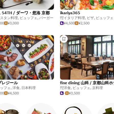
LL 54TH / ダーワ・悠洛 京都
ikariya365
スタン料理
,
ビュッフェ
,
バーガー
イタリア料理
,
ピザ
,
ビュッフェ
000
¥3,000
¥4,500
¥2,500
プレジール
ッフェ
,
洋食
,
日本料理
洋食
,
ビュッフェ
,
京料理
500
¥4,500
-
¥3,500