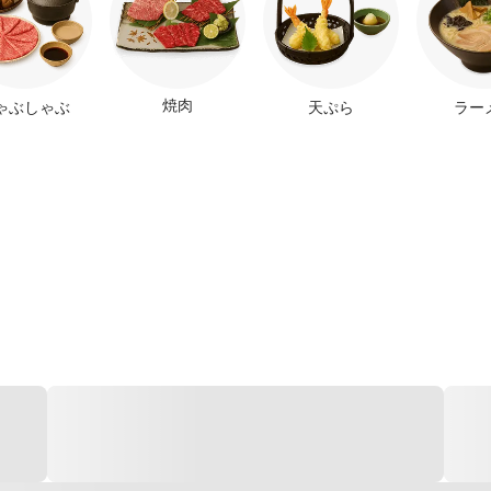
焼肉
ゃぶしゃぶ
天ぷら
ラー