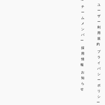
ユ
チ
ー
ー
ザ
ム
ー
メ
利
ン
用
バ
規
ー
約
採
プ
用
ラ
情
イ
報
バ
お
シ
知
ー
ら
ポ
せ
リ
シ
ー