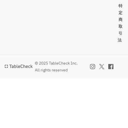
特
定
商
取
引
法
© 2025 TableCheck Inc.
All rights reserved