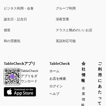
ビジネス利用・会食
グループ利用
誕生日・記念日
深夜営業
個室
テラスと眺めのいいお店
和の雰囲気
英語対応可能
TableCheckアプリ
TableCheck
会
ご
社
利
TableCheck
ホーム
情
用
アプリをダ
お店を検索
報
に
ウンロード
あ
ログイン
企
た
ヘルプ
業
っ
情
て
報