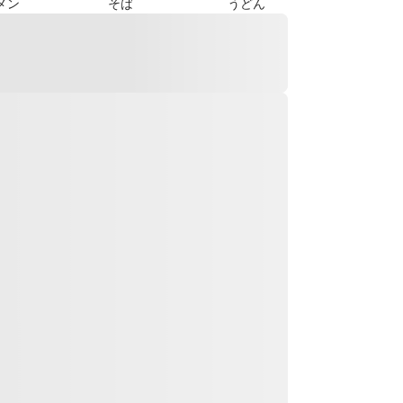
メン
そば
うどん