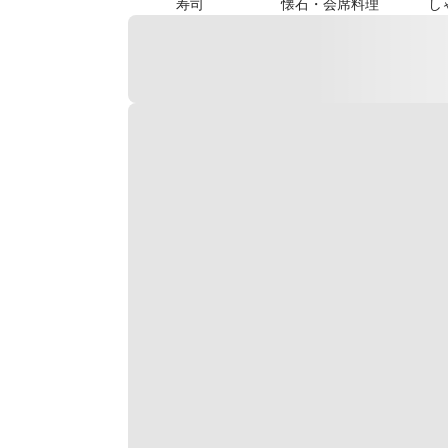
寿司
懐石・会席料理
し