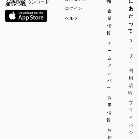
報
に
ウンロード
あ
ログイン
企
た
ヘルプ
業
っ
情
て
報
ユ
チ
ー
ー
ザ
ム
ー
メ
利
ン
用
バ
規
ー
約
採
プ
用
ラ
情
イ
報
バ
お
シ
知