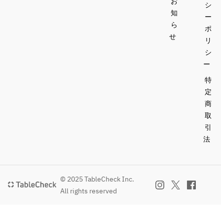
お
シ
知
ー
ら
ポ
せ
リ
シ
ー
特
定
商
取
引
法
© 2025 TableCheck Inc.
All rights reserved