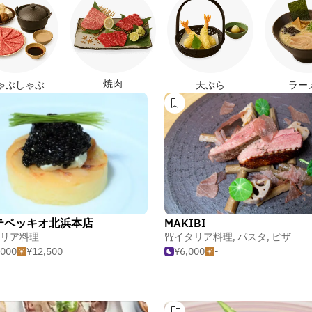
焼肉
ゃぶしゃぶ
天ぷら
ラー
テベッキオ北浜本店
MAKIBI
リア料理
イタリア料理
,
パスタ
,
ピザ
,000
¥12,500
¥6,000
-