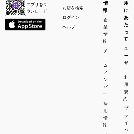
情
用
アプリをダ
お店を検索
報
に
ウンロード
あ
ログイン
企
た
ヘルプ
業
っ
情
て
報
ユ
チ
ー
ー
ザ
ム
ー
メ
利
ン
用
バ
規
ー
約
採
プ
用
ラ
情
イ
報
バ