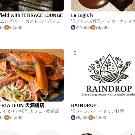
field with TERRACE LOUNGE
Le Logis h
ニングバー・ガストロパブ
,
イタリア料理
フランス料理
,
ビアガーデン
,
インターナショナル・フュー
000
¥4,500
¥17,500
¥8,500
ERIA LEON 天満橋店
RAINDROP
,
イタリア料理
,
カフェ・喫茶店
ワインバー
,
イタリア料理
500
¥1,500
¥8,500
¥4,500