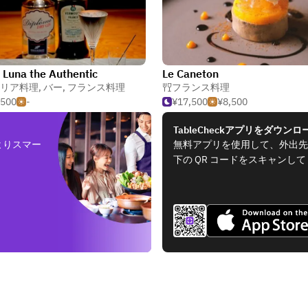
l Luna the Authentic
Le Caneton
リア料理
,
バー
,
フランス料理
フランス料理
,500
-
¥17,500
¥8,500
TableCheckアプリをダウンロ
よりスマー
無料アプリを使用して、外出先
下の QR コードをスキャンし