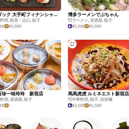
天津ダック 大手町フィナンシャルシティグランキューブ店
博多ラーメンでぶちゃん
料理
,
飲茶・点心
,
餃子
ラーメン
,
居酒屋
,
餃子
500
¥1,500
¥1,500
¥1,500
百珍一味玲玲 新宿店
馬馬虎虎 ルミネエスト新宿店
料理
,
居酒屋
,
餃子
中華料理
,
餃子
,
担担麺
500
-
¥2,500
¥1,500