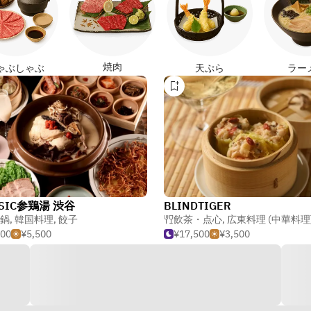
焼肉
ゃぶしゃぶ
天ぷら
ラー
SSIC参鶏湯 渋谷
BLINDTIGER
鍋
,
韓国料理
,
餃子
飲茶・点心
,
広東料理 (中華料理
500
¥5,500
¥17,500
¥3,500