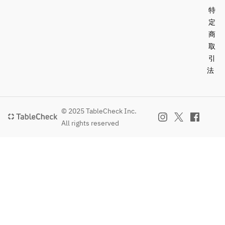
特
定
商
取
引
法
© 2025 TableCheck Inc.
All rights reserved