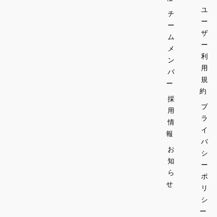
ユ
チ
ー
ー
ザ
ム
ー
メ
利
ン
用
バ
規
ー
約
採
プ
用
ラ
情
イ
報
バ
お
シ
知
ー
ら
ポ
せ
リ
シ
ー