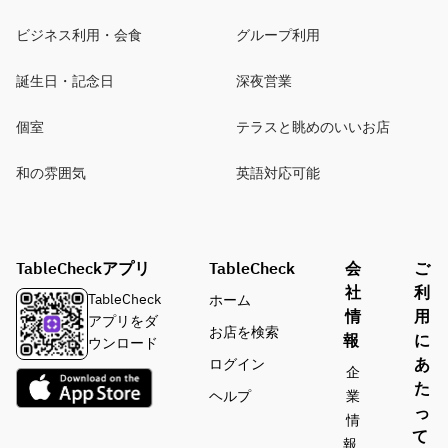
ビジネス利用・会食
グループ利用
誕生日・記念日
深夜営業
個室
テラスと眺めのいいお店
和の雰囲気
英語対応可能
TableCheckアプリ
TableCheck
会
ご
社
利
TableCheck
ホーム
情
用
アプリをダ
お店を検索
報
に
ウンロード
あ
ログイン
企
た
ヘルプ
業
っ
情
て
報