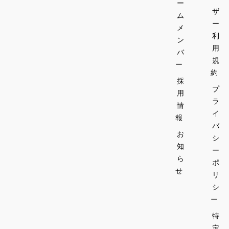
ー
ザ
ム
ー
メ
利
ン
用
バ
規
ー
約
採
プ
用
ラ
情
イ
報
バ
お
シ
知
ー
ら
ポ
せ
リ
シ
ー
特
定