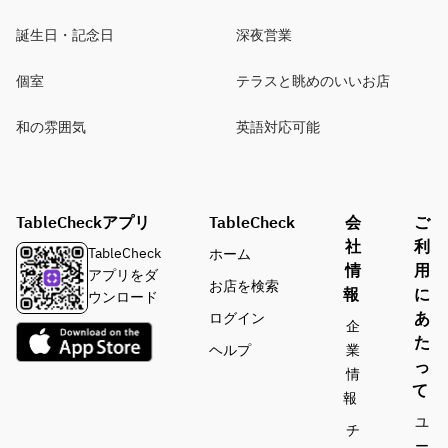
誕生日・記念日
深夜営業
個室
テラスと眺めのいいお店
和の雰囲気
英語対応可能
TableCheckアプリ
TableCheck
会
ご
社
利
TableCheck
ホーム
情
用
アプリをダ
お店を検索
報
に
ウンロード
あ
ログイン
企
た
ヘルプ
業
っ
情
て
報
ユ
チ
ー