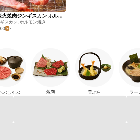
大衆炭火焼肉ジンギスカン ホルモン酒場 風土. 札幌駅前店
ギスカン
,
ホルモン焼き
000
-
焼肉
ゃぶしゃぶ
天ぷら
ラー