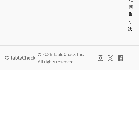
商
取
引
法
© 2025 TableCheck Inc.
All rights reserved