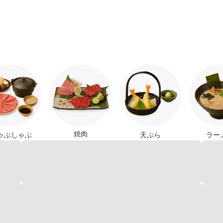
焼肉
ゃぶしゃぶ
天ぷら
ラー