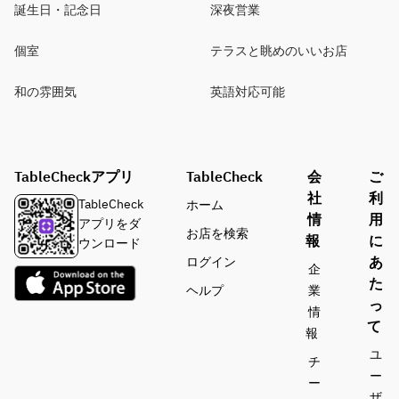
誕生日・記念日
深夜営業
個室
テラスと眺めのいいお店
和の雰囲気
英語対応可能
TableCheckアプリ
TableCheck
会
ご
社
利
TableCheck
ホーム
情
用
アプリをダ
お店を検索
報
に
ウンロード
あ
ログイン
企
た
ヘルプ
業
っ
情
て
報
ユ
チ
ー
ー
ザ