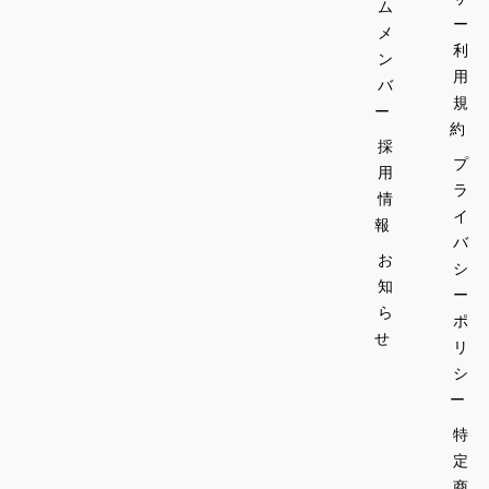
ム
ー
メ
利
ン
用
バ
規
ー
約
採
プ
用
ラ
情
イ
報
バ
お
シ
知
ー
ら
ポ
せ
リ
シ
ー
特
定
商