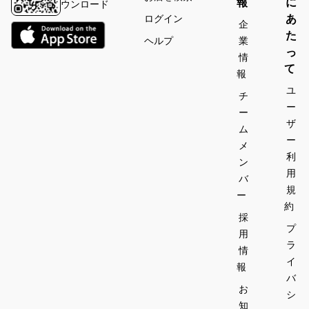
報
に
ウンロード
あ
ログイン
企
た
ヘルプ
業
っ
情
て
報
ユ
チ
ー
ー
ザ
ム
ー
メ
利
ン
用
バ
規
ー
約
採
プ
用
ラ
情
イ
報
バ
お
シ
知