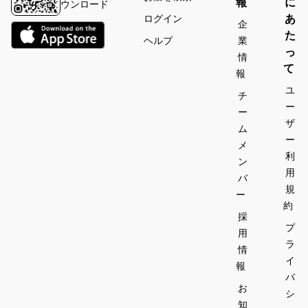
報
に
ウンロード
あ
ログイン
企
た
ヘルプ
業
っ
情
て
報
ユ
チ
ー
ー
ザ
ム
ー
メ
利
ン
用
バ
規
ー
約
採
プ
用
ラ
情
イ
報
バ
お
シ
知