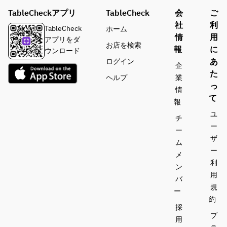
TableCheckアプリ
TableCheck
会
ご
社
利
TableCheck
ホーム
情
用
アプリをダ
お店を検索
報
に
ウンロード
あ
ログイン
企
た
ヘルプ
業
っ
情
て
報
ユ
チ
ー
ー
ザ
ム
ー
メ
利
ン
用
バ
規
ー
約
採
プ
用