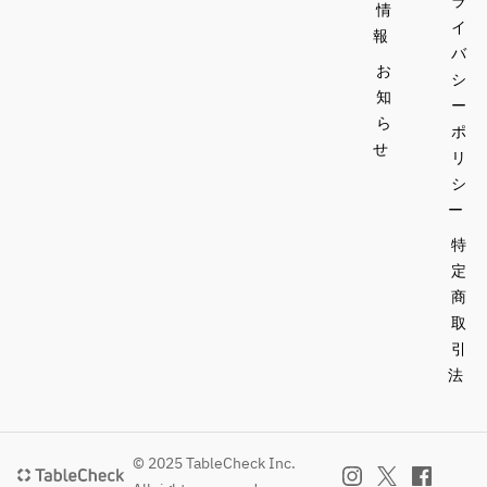
ラ
情
イ
報
バ
お
シ
知
ー
ら
ポ
せ
リ
シ
ー
特
定
商
取
引
法
© 2025 TableCheck Inc.