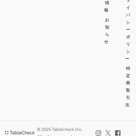
ラ
情
イ
報
バ
お
シ
知
ー
ら
ポ
せ
リ
シ
ー
特
定
商
取
引
法
© 2025 TableCheck Inc.