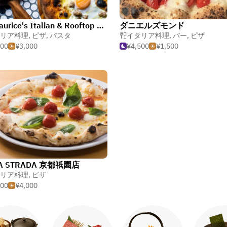
Mr. Maurice's Italian & Rooftop Bar
ダニエルズモンド
リア料理
,
ピザ
,
パスタ
イタリア料理
,
バー
,
ピザ
500
¥3,000
¥4,500
¥1,500
ZA STRADA 京都祇園店
リア料理
,
ピザ
000
¥4,000