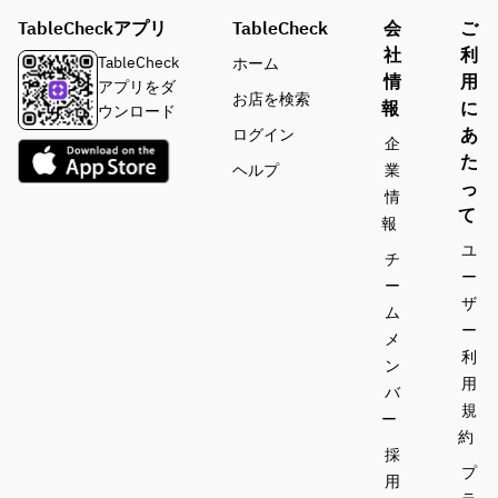
TableCheckアプリ
TableCheck
会
ご
社
利
TableCheck
ホーム
情
用
アプリをダ
お店を検索
報
に
ウンロード
あ
ログイン
企
た
ヘルプ
業
っ
情
て
報
ユ
チ
ー
ー
ザ
ム
ー
メ
利
ン
用
バ
規
ー
約
採
プ
用