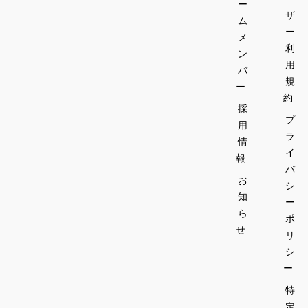
ー
ザ
ム
ー
メ
利
ン
用
バ
規
ー
約
採
プ
用
ラ
情
イ
報
バ
お
シ
知
ー
ら
ポ
せ
リ
シ
ー
特
定