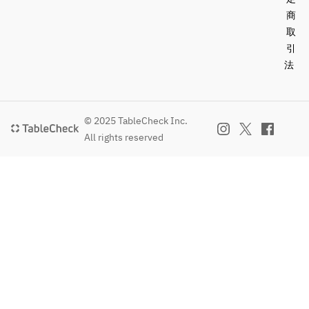
商
取
引
法
© 2025 TableCheck Inc.
All rights reserved