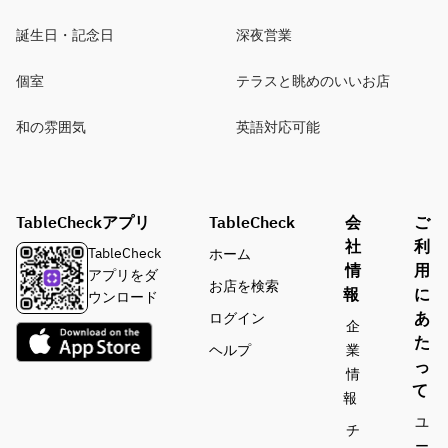
誕生日・記念日
深夜営業
個室
テラスと眺めのいいお店
和の雰囲気
英語対応可能
TableCheckアプリ
TableCheck
会
ご
社
利
TableCheck
ホーム
情
用
アプリをダ
お店を検索
報
に
ウンロード
あ
ログイン
企
た
ヘルプ
業
っ
情
て
報
ユ
チ
ー