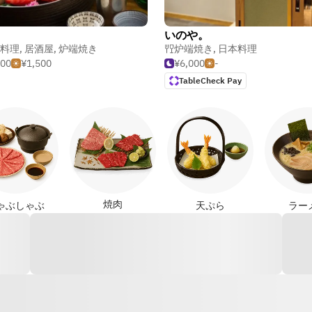
いのや。
料理
,
居酒屋
,
炉端焼き
炉端焼き
,
日本料理
500
¥1,500
¥6,000
-
TableCheck Pay
焼肉
ゃぶしゃぶ
天ぷら
ラー