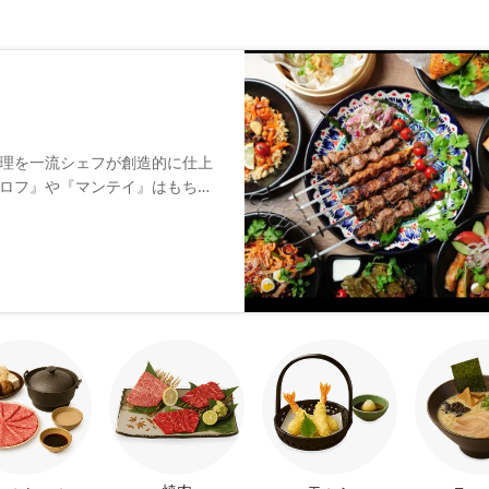
理を一流シェフが創造的に仕上
ロフ』や『マンテイ』はもちろ
。貸切も可能な広々とした店内
スイーツもぜひお試しくださ