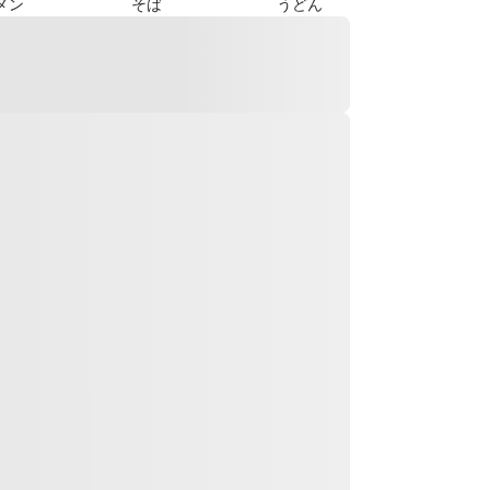
メン
そば
うどん