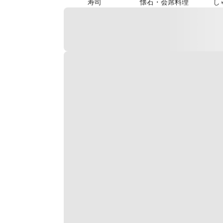
寿司
懐石・会席料理
し