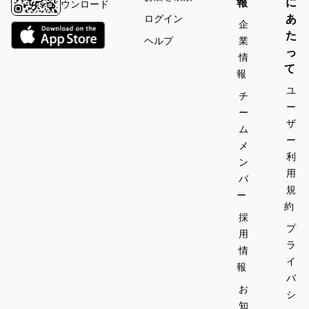
報
に
ウンロード
あ
ログイン
企
た
ヘルプ
業
っ
情
て
報
ユ
チ
ー
ー
ザ
ム
ー
メ
利
ン
用
バ
規
ー
約
採
プ
用
ラ
情
イ
報
バ
お
シ
知