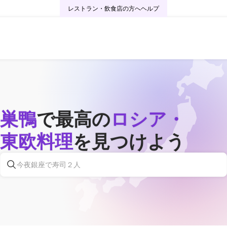
レストラン・飲食店の方へ
ヘルプ
巣鴨
で最高の
ロシア・
東欧料理
を見つけよう