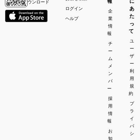
報
に
ウンロード
あ
ログイン
企
た
ヘルプ
業
っ
情
て
報
ユ
チ
ー
ー
ザ
ム
ー
メ
利
ン
用
バ
規
ー
約
採
プ
用
ラ
情
イ
報
バ
お
シ
知