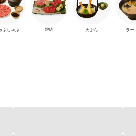
焼肉
ゃぶしゃぶ
天ぷら
ラー