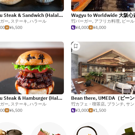
Wagyu Steak & Sandwich (Halal Vegan Gluten Free) Osaka Dotonbori Restaurant
Wagyu to Worldwide 大
ガー
,
ステーキ
,
ハラール
バーガー
,
アフリカ料理
,
ビール
500
¥6,500
¥4,000
¥4,000
Wagyu Steak & Hamburger (Halal Gluten Free) Osaka Station Restaurant
ガー
,
ステーキ
,
ハラール
カフェ・喫茶店
,
ブランチ
,
サンド
500
¥6,500
¥3,000
¥1,500