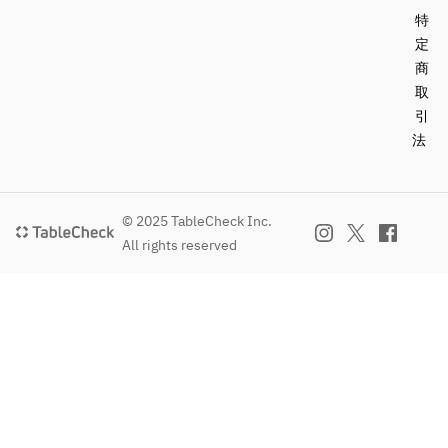
特
定
商
取
引
法
© 2025 TableCheck Inc.
All rights reserved