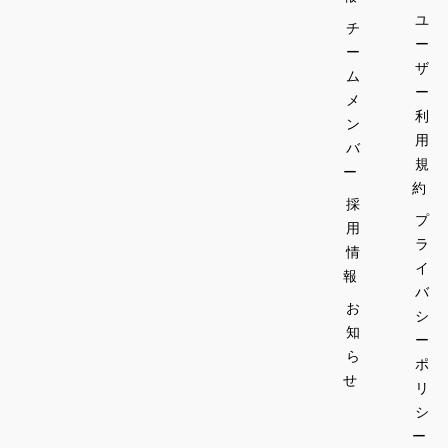
ユ
チ
ー
ー
ザ
ム
ー
メ
利
ン
用
バ
規
ー
約
採
プ
用
ラ
情
イ
報
バ
お
シ
知
ー
ら
ポ
せ
リ
シ
ー