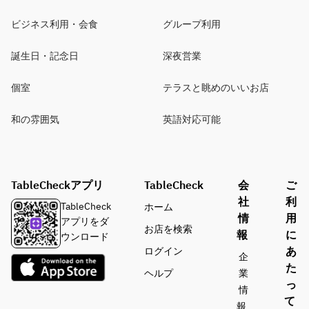
ビジネス利用・会食
グループ利用
誕生日・記念日
深夜営業
個室
テラスと眺めのいいお店
和の雰囲気
英語対応可能
TableCheckアプリ
TableCheck
会
ご
社
利
TableCheck
ホーム
情
用
アプリをダ
お店を検索
報
に
ウンロード
あ
ログイン
企
た
ヘルプ
業
っ
情
て
報