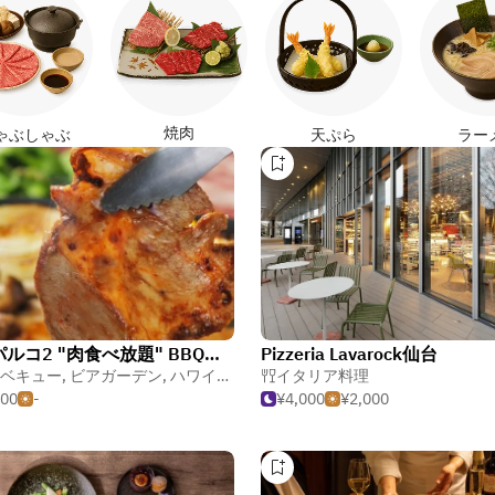
焼肉
ゃぶしゃぶ
天ぷら
ラー
仙台パルコ2 "肉食べ放題" BBQビアガーデン
Pizzeria Lavarock仙台
ベキュー
,
ビアガーデン
,
ハワイアン・ポリネシアン料理
イタリア料理
500
-
¥4,000
¥2,000