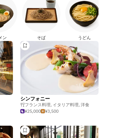
焼き鳥
メン
そば
うどん
シンフォニー
フランス料理
,
イタリア料理
,
洋食
¥25,000
¥3,500