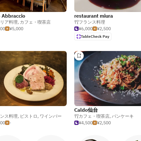
 Abbraccio
restaurant miura
リア料理
,
カフェ・喫茶店
フランス料理
000
¥5,000
¥6,000
¥2,500
TableCheck Pay
Caldo仙台
ンス料理
,
ビストロ
,
ワインバー
カフェ・喫茶店
,
パンケーキ
500
-
¥4,500
¥2,500