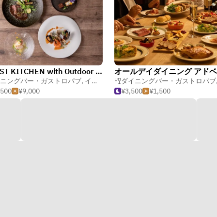
FOREST KITCHEN with Outdoor Living／ホテルメトロポリタン仙台イースト
ニングバー・ガストロパブ
,
イタリア料理
ダイニングバー・ガストロパブ
,
ビュッフェ
,500
¥9,000
¥3,500
¥1,500