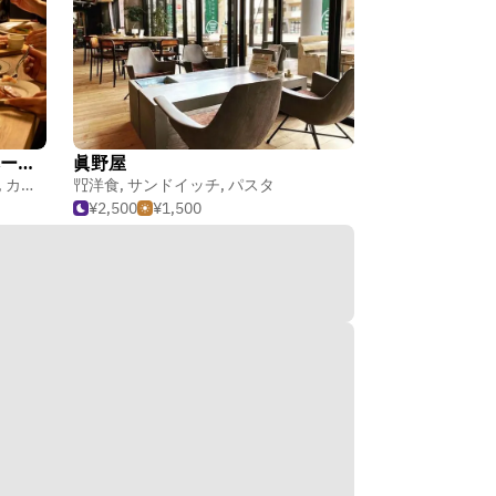
オールデイダイニング アドベース / ホテルメトロポリタン ベース仙台
眞野屋
,
カフェ・喫茶店
洋食
,
,
フランス料理
サンドイッチ
,
パスタ
¥2,500
¥1,500