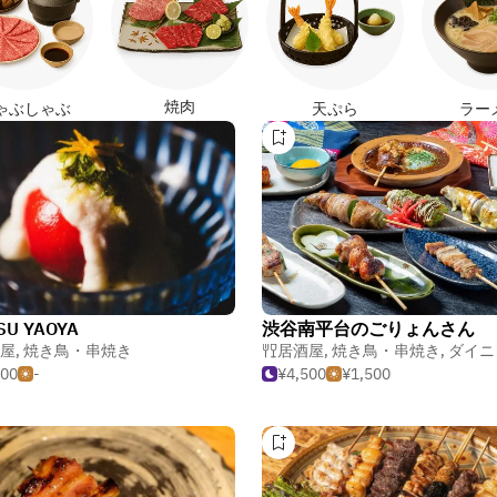
焼肉
ゃぶしゃぶ
天ぷら
ラー
SU YAOYA
渋谷南平台のごりょんさん
屋
,
焼き鳥・串焼き
居酒屋
,
焼き鳥・串焼き
,
ダイニングバー・
500
-
¥4,500
¥1,500