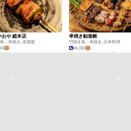
やおや 総本店
串焼き勧進帳
鳥・串焼き
,
居酒屋
焼き鳥・串焼き
,
日本料理
500
-
¥6,000
-