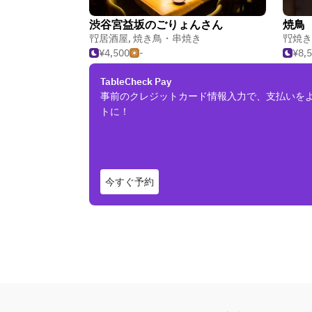
渋谷宮益坂のごりょんさん
焼鳥
居酒屋
,
焼き鳥・串焼き
焼き
¥4,500
-
¥8,
TableCheck Pay
事前のクレジットカード情報入力で、支払いを
トに！
今すぐ予約