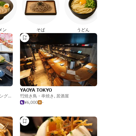
メン
そば
うどん
YAOYA TOKYO
ガストロパブ
焼き鳥・串焼き
,
居酒屋
¥6,000
-