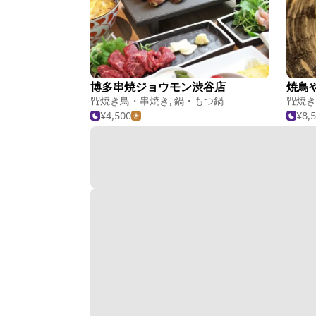
博多串焼ジョウモン渋谷店
焼鳥
焼き鳥・串焼き
,
鍋・もつ鍋
焼き
¥4,500
-
¥8,