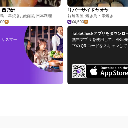
 酉乃洲
リバーサイドヤオヤ
鳥・串焼き
,
居酒屋
,
日本料理
居酒屋
,
焼き鳥・串焼き
500
-
¥4,500
-
TableCheckアプリをダウンロ
よりスマー
無料アプリを使用して、外出先
下の QR コードをスキャンし