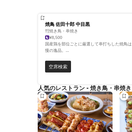
焼鳥 佐田十郎 中目黒
焼き鳥・串焼き
¥8,500
国産鶏を部位ごとに厳選して串打ちした焼鳥は
慢の逸品。
名物の京鴨しゃぶは、極薄に切った鴨肉を黄金
く旨み豊かに味わえます。
空席検索
デートに最適なカウンターや、接待・会食向き
また、ワンちゃんと一緒に過ごせる席もござい
※ワンちゃん席のご予約はお電話からのみ承っ
人気のレストラン - 焼き鳥・串焼き
い。