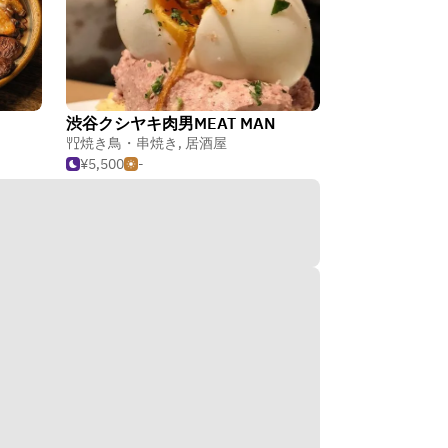
渋谷クシヤキ肉男MEAT MAN
焼き鳥・串焼き
,
居酒屋
¥5,500
-