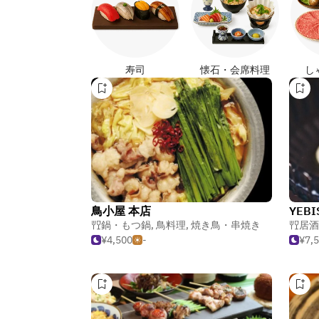
寿司
懐石・会席料理
し
鳥小屋 本店
YEBI
鍋・もつ鍋
,
鳥料理
,
焼き鳥・串焼き
居酒
¥4,500
-
¥7,