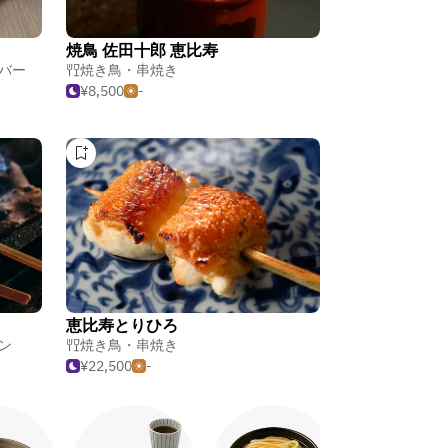
焼鳥 佐田十郎 恵比寿
バー
焼き鳥・串焼き
¥8,500
-
恵比寿とりひろ
ン
焼き鳥・串焼き
¥22,500
-
日本カレ