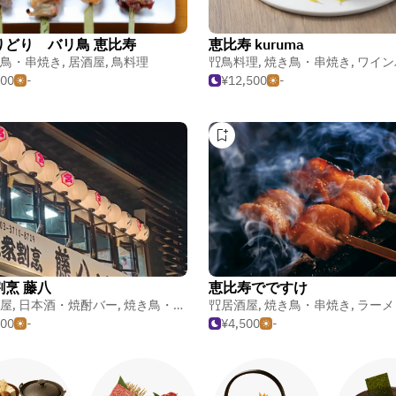
りどり バリ鳥 恵比寿
恵比寿 kuruma
鳥・串焼き
,
居酒屋
,
鳥料理
鳥料理
,
焼き鳥・串焼き
,
ワイン
500
-
¥12,500
-
割烹 藤八
恵比寿でですけ
屋
,
日本酒・焼酎バー
,
焼き鳥・串焼き
居酒屋
,
焼き鳥・串焼き
,
ラーメ
000
-
¥4,500
-