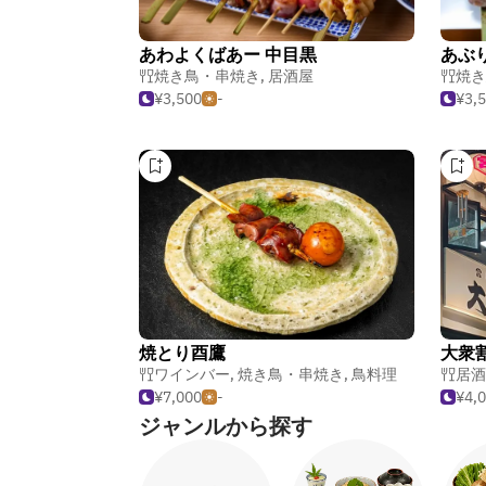
あわよくばあー 中目黒
あぶ
焼き鳥・串焼き
,
居酒屋
焼き
¥3,500
-
¥3,
焼とり酉鷹
大衆
ワインバー
,
焼き鳥・串焼き
,
鳥料理
居酒
¥7,000
-
¥4,
ジャンルから探す