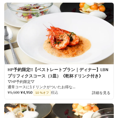
HP予約限定!!【ベストレートプラン｜ディナー】LBN
プリフィクスコース（3皿）《乾杯ドリンク付き》
▽
HP
予約限定
▽
通常
コースに
1
ドリンクがついたお
得な
ベストレートプランです！
¥5,500
¥4,950
税込
詳細を見る
10 %オフ
前菜
・
メイン
・
デザートはそれぞれお
好みに
合わせて
セレクト
可能。
旬の
食材を
取り
入れた
一
皿から、しっかりと
食べ
応えの
ある
メインまで、
その
日の
気分で
自由に
組み