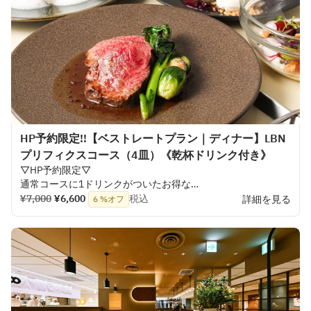
立てていただけます。
HP予約限定!!【ベストレートプラン｜ディナー】LBN
プリフィクスコース（4皿）《乾杯ドリンク付き》
▽
HP
予約限定
▽
通常
コースに
1
ドリンクがついたお
得な
ベストレートプランです！
¥7,000
¥6,600
税込
詳細を見る
6 %オフ
前菜
・
メイン
・
デザートはそれぞれお
好みに
合わせて
セレクト
可能。
旬の
食材を
取り
入れた
一
皿から、しっかりと
食べ
応えの
ある
メインまで、
その
日の
気分で
自由に
組み
立てていただけます。