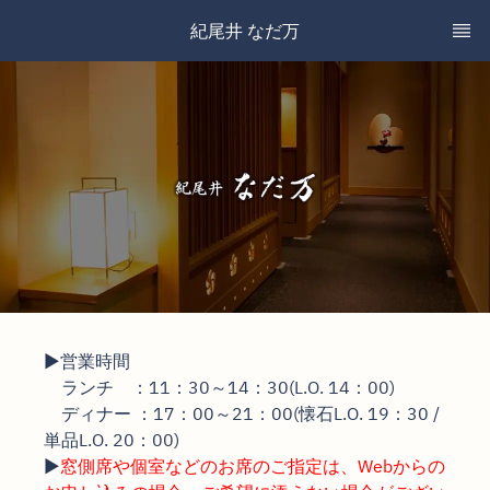
紀尾井 なだ万
▶営業時間
ランチ ：11：30～14：30(L.O. 14：00)
ディナー ：17：00～21：00(懐石L.O. 19：30 /
単品L.O. 20：00)
▶
窓側席や個室などのお席のご指定は、Webからの