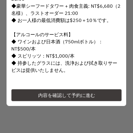
◆豪華シーフードタワー + 肉食主義: NT$6,680（2
時間を選択
名様）、ラストオーダー 21:00
◆ お一人様の最低消費額は$250＋10％です。
予約を続ける
【アルコールのサービス料】
◆ ワインおよび日本酒（750mlボトル）：
または
NT$500/本
◆ スピリッツ：NT$1,000/本
特集ページを見る
◆ 持参したグラスには、洗浄および拭き取りサー
ビスは提供いたしません。
【個室および会場予約規定】
Powered by
◆ 個室は最大18名まで収容可能
内容を確認して予約に進む
◆ 個室：最低消費NT$20,000+10%
◆ 会場貸切：人数および使用するプランに基づき
計算
◆ 個室および会場は50％の前金をお支払いいただ
く必要があります。システム操作が守られていない