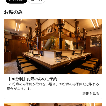
お席のみ
【90分制】お席のみのご予約
120
分席の
み
予約が
取れない
場合、
90
分席の
み
予約だと
取れる
場合があります。
詳細を見る