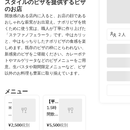
スタイルのピザを提供するピザ
のお店
開放感のある店内に入ると、お店の顔である
おしゃれな薪窯がお出迎え。ナポリピザを焼
くために使う窯は、職人が丁寧に作り上げた
2 人
「ステファノフェラーラ」です。中はカリッ
と、中はもっちりしたナポリピザの食感を楽
しめます。既存のピザの枠にとらわれない、
新感覚のピザをご堪能ください。カレーポテ
トやマルゲリータなどのピザメニューをご用
意。生パスタや期間限定メニューなど、ピザ
以外のお料理も豊富に取り揃えています。
メニュー
プ
【平日
レ
限
※
1.5時
ー
定】　
ご
間飲み
ト 
ノッタ
希
放題、
デ
ピザ満
¥2,500
税別
¥5,500
税別
望
2時間