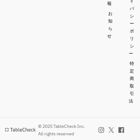
イ
ます。
報
バ
苦手な
お
シ
物やア
知
レルギ
ー
ら
ー等ご
ポ
せ
ざいま
リ
したら
シ
事前に
ー
お知ら
特
せくだ
定
さい。
商
【ドリ
取
ンク】
引
［ワイ
法
ン］
・スパ
ークリ
© 2025 TableCheck Inc.
ングワ
イン
All rights reserved