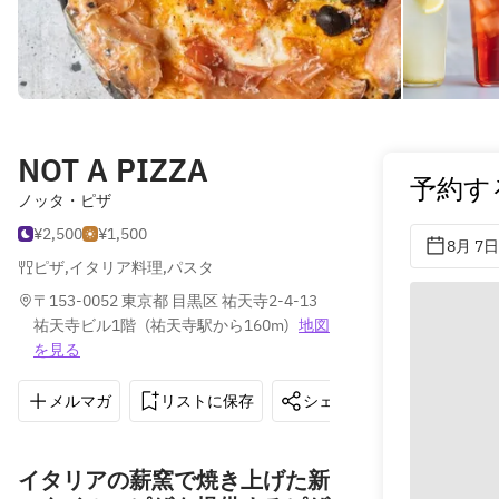
NOT A PIZZA
予約す
ノッタ・ピザ
¥2,500
¥1,500
8月 7日
ピザ
,
イタリア料理
,
パスタ
〒153-0052 東京都 目黒区 祐天寺2-4-13  
祐天寺ビル1階
(
祐天寺駅から160m
)
地図
を見る
メルマガ
リストに保存
シェア
道順を表示
イタリアの薪窯で焼き上げた新