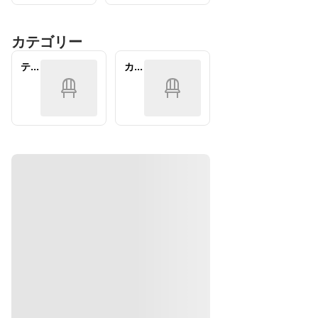
ザ
喫コー
の
のお席
ー
ス料理
メ
ト 
全５品
カテゴリー
ッ
【お食
～
飲み放
セ
事】
フ
題付
テー
カウ
ー
冷菜・
ル
き　コ
ブル
ンタ
ジ
温菜・
ー
ース
ー
ツ
内
ピザ・
＆
容
パスタ
デ
を
の計５
ザ
下
種類
ー
記
ト
ご
【ドリ
の
要
ンク】
盛
望
ハート
り
内
ランド
合
の生ビ
わ
せ
[
ールと
お
多数の
店
カクテ
か
ルに加