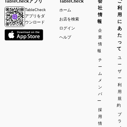
TableCheckアプリ
TableCheck
会
ご
で
社
利
TableCheck
ホーム
飲めな
情
用
アプリをダ
い方も
お店を検索
報
に
ウンロード
一緒に
あ
ログイン
お楽し
企
た
みいた
ヘルプ
業
っ
だけま
情
て
す。
報
ユ
チ
【お食
ー
ー
事】
ザ
季節や
ム
ー
人数に
メ
利
よっ
ン
用
て、シ
バ
ェフの
規
ー
おすす
約
採
めで内
プ
用
容は変
ラ
更致し
情