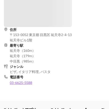
ら
え
の
ワイン
ご
好きの
質
方に向
道順を表示
問
けて
] 
スパー
住所
に
クリン
〒153-0052 東京都 目黒区 祐天寺2-4-13
ご
グワイ
祐天寺ビル1階
入
ン・白
最寄り駅
力
ワイ
祐天寺（160m）
く
ン・赤
祐天寺（179m）
だ
ワイン
中目黒（985m）
さ
もご用
ジャンル
い
意して
ピザ
,
イタリア料理
,
パスタ
。
ます。
電話番号
もちろ
03-6625-5588
んソフ
トドリ
ンクも
ござい
ますの