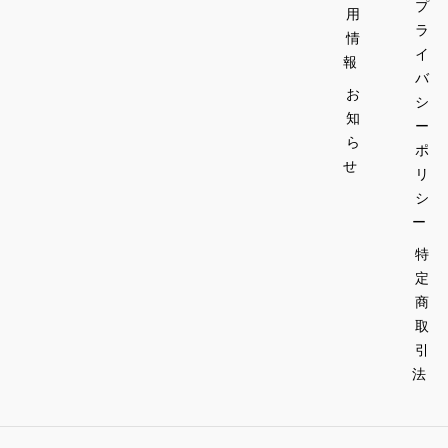
プ
用
ラ
情
イ
報
バ
お
シ
知
ー
ら
ポ
せ
リ
シ
ー
特
定
商
取
引
法