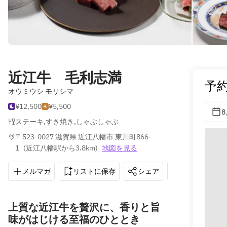
近江牛 毛利志満
予
オウミウシ モリシマ
¥12,500
¥5,500
8
ステーキ
,
すき焼き
,
しゃぶしゃぶ
〒523-0027 滋賀県 近江八幡市 東川町866-
1
(
近江八幡駅から3.8km
)
地図を見る
メルマガ
リストに保存
シェア
道順を表示
上質な近江牛を贅沢に、香りと旨
味がはじける至福のひととき