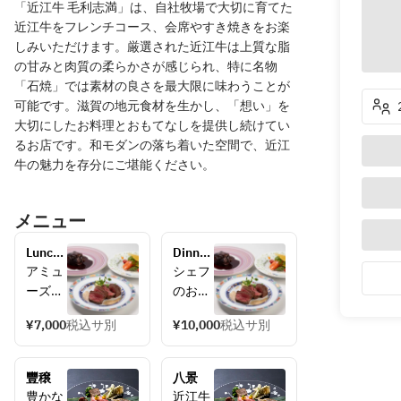
「近江牛 毛利志満」は、自社牧場で大切に育てた
近江牛をフレンチコース、会席やすき焼きをお楽
しみいただけます。厳選された近江牛は上質な脂
の甘みと肉質の柔らかさが感じられ、特に名物
「石焼」では素材の良さを最大限に味わうことが
可能です。滋賀の地元食材を生かし、「想い」を
大切にしたお料理とおもてなしを提供し続けてい
るお店です。和モダンの落ち着いた空間で、近江
牛の魅力を存分にご堪能ください。
メニュー
Lunch 
Dinner 
Course
Course
アミュ
シェフ
ーズ　
のおま
オード
かせコ
¥7,000
税込サ別
¥10,000
税込サ別
ブル　
ース
スープ
メイン
メイン
＝ステ
豐穣
八景 
＝ステ
ーキ
豊かな
近江牛