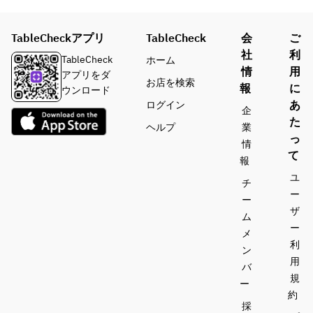
TableCheckアプリ
TableCheck
会
ご
社
利
TableCheck
ホーム
情
用
アプリをダ
お店を検索
報
に
ウンロード
あ
ログイン
企
た
ヘルプ
業
っ
情
て
報
ユ
チ
ー
ー
ザ
ム
ー
メ
利
ン
用
バ
規
ー
約
採