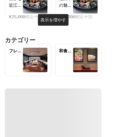
ーキ
（モ
近江牛
の魅力
（モ
モ）
の恵み
を、趣
モ）
¥25,000
税込サ別
¥18,000
税込サ別
を最大
き深い
表示を増やす
デザー
限に感
八皿の
ト　食
じて戴
情景に
後のお
カテゴリー
ける、
映し
飲物
毛利志
て、
フレン
和食の
満のス
その日
チのご
ご予約
ペシャ
のシェ
予約
ルコー
フのこ
ス
だわり
をお届
けしま
す。