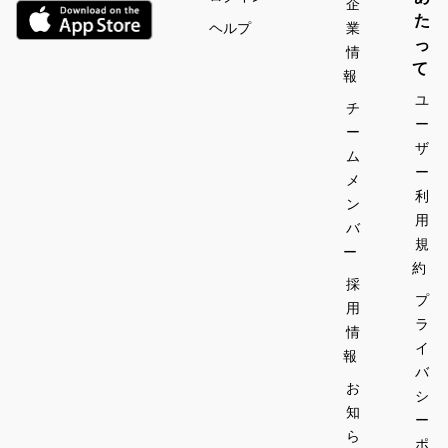
企
た
ヘルプ
業
っ
情
て
報
ユ
チ
ー
ー
ザ
ム
ー
メ
利
ン
用
バ
規
ー
約
採
プ
用
ラ
情
イ
報
バ
お
シ
知
ー
ら
ポ