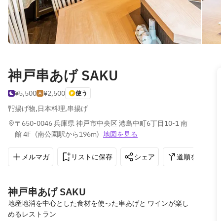
神戸串あげ SAKU
¥5,500
¥2,500
使う
揚げ物
,
日本料理
,
串揚げ
〒650-0046 兵庫県 神戸市中央区 港島中町6丁目10-1 南
館 4F
(
南公園駅から196m
)
地図を見る
メルマガ
リストに保存
シェア
道順を表示
神戸串あげ SAKU
地産地消を中心とした食材を使った串あげと ワインが楽し
めるレストラン