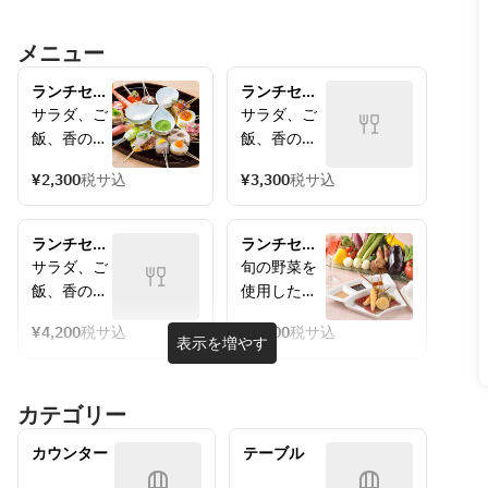
メニュー
ランチセッ
ランチセッ
ト
ト
サラダ、ご
サラダ、ご
YUZU（串
DAIDAI（串
飯、香のも
飯、香のも
あげ 8本）
あげ 10本）
の、赤だ
の、赤だ
¥2,300
税サ込
¥3,300
税サ込
し、小鉢、
し、小鉢、
デザート 付
デザート 付
ランチセッ
ランチセッ
ト
トSAKU 
サラダ、ご
旬の野菜を
LEMON（串
VEGEランチ
飯、香のも
使用した串
あげ 12
セット ～
の、赤だ
あげをお愉
本）～8/31
8/31
¥4,200
税サ込
¥2,600
税サ込
し、小鉢、
しみくださ
表示を増やす
デザート 付
い
(肉類・魚介
カテゴリー
類の串あげ
は含まれて
カウンター
テーブル
おりません)