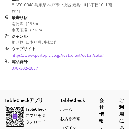
〒650-0046 兵庫県 神戸市中央区 港島中町6丁目10-1 南
館 4F
最寄り駅
南公園（196m）
市民広場（224m）
ジャンル
揚げ物
,
日本料理
,
串揚げ
ウェブサイト
https://www.portopia.co.jp/restaurant/detail/saku/
電話番号
078-302-1837
TableCheckアプリ
TableCheck
会
ご
社
利
TableCheck
ホーム
情
用
アプリをダ
お店を検索
報
に
ウンロード
あ
ログイン