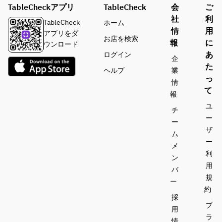
TableCheckアプリ
TableCheck
会
ご
社
利
TableCheck
ホーム
情
用
アプリをダ
お店を検索
報
に
ウンロード
あ
ログイン
企
た
ヘルプ
業
っ
情
て
報
ユ
チ
ー
ー
ザ
ム
ー
メ
利
ン
用
バ
規
ー
約
採
プ
用
ラ
情