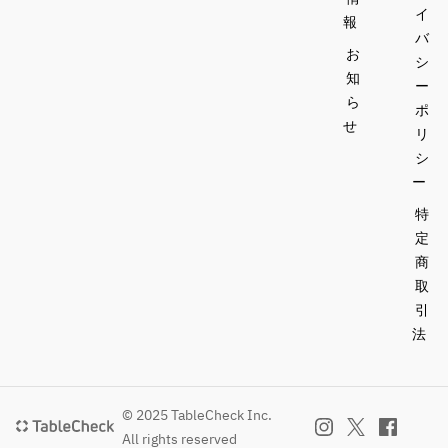
イ
報
バ
お
シ
知
ー
ら
ポ
せ
リ
シ
ー
特
定
商
取
引
法
© 2025 TableCheck Inc.
All rights reserved