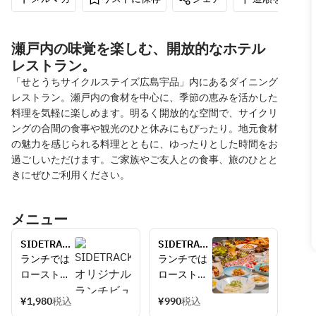
瀬戸内の味覚を楽しむ、開放的なホテル
レストラン。
「せとうちサイクルステイズ広島宇品」内にあるダイニング
レストラン。瀬戸内の食材を中心に、季節の恵みを活かした
料理を気軽に楽しめます。明るく開放的な空間で、サイクリ
ングの合間の食事や観光のひと休みにもぴったり。地元食材
の魅力を感じられる料理とともに、ゆったりとした時間をお
過ごしいただけます。ご家族やご友人との食事、旅のひとと
きにぜひご利用ください。
メニュー
SIDETRACK 
SIDETRACK 
オリジナル
オリジナル
ランチでは
ランチでは
ランチビュ
ランチビュ
ローストビ
ローストビ
ッフェ
ッフェ(小学
ーフ、パス
ーフ、パス
生)
¥1,980
税込
¥990
税込
タや焼き立
タや焼き立