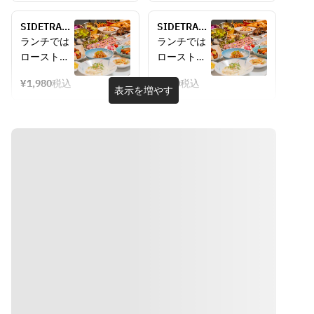
てパン、広
てパン、広
島県産のお
島県産のお
SIDETRACK 
SIDETRACK 
米、デザー
米、デザー
オリジナル
オリジナル
ランチでは
ランチでは
ト、ポッピ
ト、ポッピ
ランチビュ
ランチビュ
ローストビ
ローストビ
ングドーナ
ングドーナ
ッフェ（26
ッフェ(小学
ーフ、パス
ーフ、パス
ツ、巣蜜か
ツ、巣蜜か
年9月1日以
生)（26年9
¥1,980
税込
¥990
税込
タや焼き立
タや焼き立
表示を増やす
降）
月1日以
ら落ちるは
ら落ちるは
てパン、広
てパン、広
降）
ちみつなど
ちみつなど
島県産のお
島県産のお
をご用意。
をご用意。
米、デザー
米、デザー
ト、ポッピ
ト、ポッピ
ングドーナ
ングドーナ
ツ、巣蜜か
ツ、巣蜜か
ら落ちるは
ら落ちるは
ちみつなど
ちみつなど
をご用意。
をご用意。