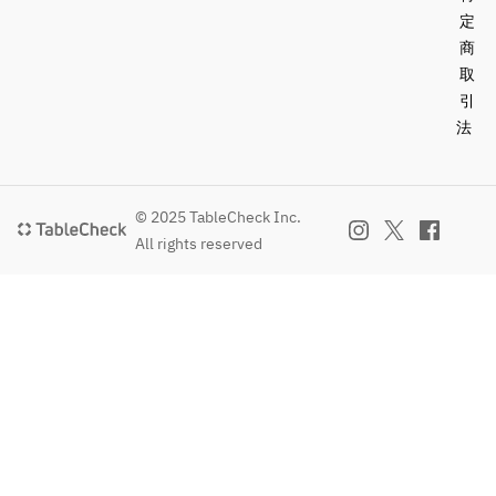
定
商
取
引
法
© 2025 TableCheck Inc.
All rights reserved