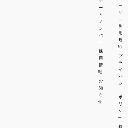
チ
ー
ー
ザ
ム
ー
メ
利
ン
用
バ
規
ー
約
採
プ
用
ラ
情
イ
報
バ
お
シ
知
ー
ら
ポ
せ
リ
シ
ー
特