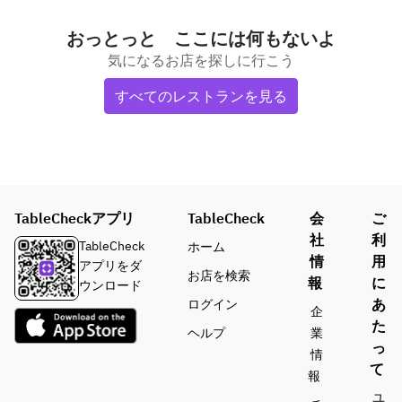
おっとっと ここには何もないよ
気になるお店を探しに行こう
すべてのレストランを見る
TableCheckアプリ
TableCheck
会
ご
社
利
TableCheck
ホーム
情
用
アプリをダ
お店を検索
報
に
ウンロード
あ
ログイン
企
た
ヘルプ
業
っ
情
て
報
ユ