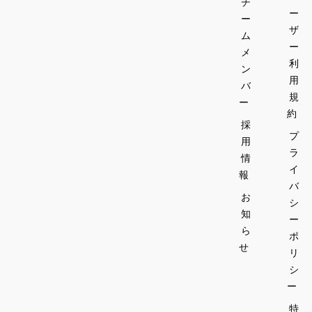
チ
ー
ー
ザ
ム
ー
メ
利
ン
用
バ
規
ー
約
採
プ
用
ラ
情
イ
報
バ
お
シ
知
ー
ら
ポ
せ
リ
シ
ー
特