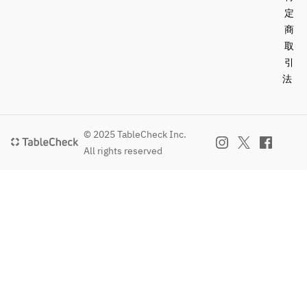
定
商
取
引
法
© 2025 TableCheck Inc.
All rights reserved