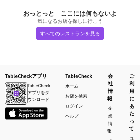
おっとっと ここには何もないよ
気になるお店を探しに行こう
すべてのレストランを見る
TableCheckアプリ
TableCheck
会
ご
社
利
TableCheck
ホーム
情
用
アプリをダ
お店を検索
報
に
ウンロード
あ
ログイン
企
た
ヘルプ
業
っ
情
て
報
ユ