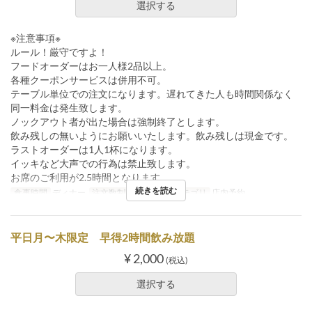
選択する
※注意事項※
ルール！厳守ですよ！
フードオーダーはお一人様2品以上。
各種クーポンサービスは併用不可。
テーブル単位での注文になります。遅れてきた人も時間関係なく
同一料金は発生致します。
ノックアウト者が出た場合は強制終了とします。
飲み残しの無いようにお願いいたします。飲み残しは現金です。
ラストオーダーは1人1杯になります。
イッキなど大声での行為は禁止致します。
お席のご利用が2.5時間となります。
続きを読む
食事時間
ディナー
注文数制限
2 ~
席のカテゴリ
店内予約
平日月〜木限定 早得2時間飲み放題
¥ 2,000
(税込)
選択する