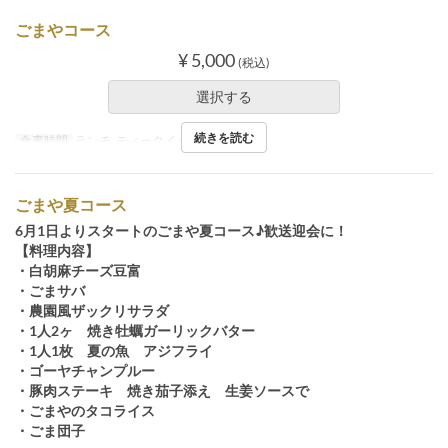
ごまやコース
¥ 5,000
(税込)
選択する
続きを読む
食事時間
ランチ, ティータイム, ディナー
ごまや夏コース
6月1日よりスタートのごまや夏コース♪歓送迎会に！
【料理内容】
・白胡麻チーズ豆富
・ごまサバ
・農園風ザックリサラダ
・1人2ヶ 焼き牡蠣ガーリックバター
・1人1枚 夏の魚 アジフライ
・ゴーヤチャンプルー
・豚肉ステーキ 焼き茄子添え 生姜ソースで
・ごまやのタコライス
・ごま団子