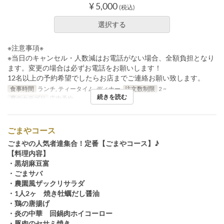
¥ 5,000
(税込)
選択する
※注意事項※
※当日のキャンセル・人数減はお電話がない場合、全額負担となり
ます。変更の場合は必ずお電話をお願いします！
12名以上の予約希望でしたらお店までご連絡お願い致します。
食事時間
ランチ, ティータイム, ディナー
注文数制限
2 ~
続きを読む
席のカテゴリ
店内予約
ごまやコース
ごまやの人気者達集合！定番【ごまやコース】♪
【料理内容】
・黒胡麻豆富
・ごまサバ
・農園風ザックリサラダ
・1人2ヶ 焼き牡蠣だし醤油
・鶏の唐揚げ
・炎の中華 回鍋肉ホイコーロー
・豚肉のセサミ焼き