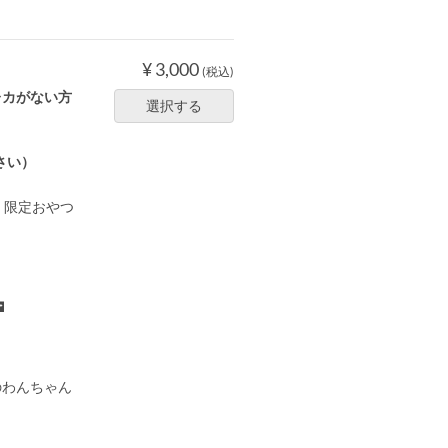
¥ 3,000
(税込)
レカがない方
選択する
さい）
装、限定おやつ

のわんちゃん