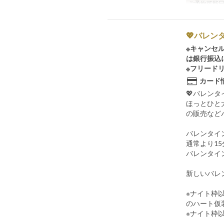
ご予約可能
💖バレン
※キャンセ
は銀行振込
※フリード
カード
💖バレンタ
ほっとひと犬
の販売など
バレンタインナ
通常より1
バレンタイン
新しいバレ
※ナイト枠
のハート仮
※ナイト枠