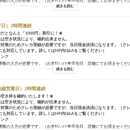
情報の入力が必要です。（お支払いは来店当日、店舗にてお済ませくだ
続きを読む
日
7月17日 ~
曜日
木, 金
平日）2時間連続
続だとなんと「1000円」割引に！★
長は空き状況により、確約出来ません。
ル対策のためクレカ登録が必要ですが、当日現金決済になります。（ク
にも対応しています。詳しくはHP内Q&Aをご覧ください）
リンク
情報の入力が必要です。（お支払いは来店当日、店舗にてお済ませくだ
続きを読む
日
2025年6月17日 ~ 7月16日
曜日
月, 火, 水, 木, 金
短縮営業日）2時間連続
の空き枠を確約いたします！★
長は空き状況により、確約が出来ません。
ル対策のためクレカ登録が必要ですが、当日現金決済になります。（ク
にも対応しています。詳しくはHP内Q&Aをご覧ください）
リンク
情報の入力が必要です。（お支払いは来店当日、店舗にてお済ませくだ