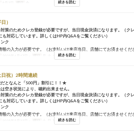
続きを読む
日
8月7日
曜日
金
平日）
ル対策のためクレカ登録が必要ですが、当日現金決済になります。（ク
にも対応しています。詳しくはHP内Q&Aをご覧ください）
リンク
情報の入力が必要です。（お支払いは来店当日、店舗にてお済ませくだ
続きを読む
日
2025年6月17日 ~
曜日
月, 火, 水, 木, 金
土日祝）2時間連続
続だとなんと「500円」割引に！！★
長は空き状況により、確約出来ません。
ル対策のためクレカ登録が必要ですが、当日現金決済になります。（ク
にも対応しています。詳しくはHP内Q&Aをご覧ください）
リンク
情報の入力が必要です。（お支払いは来店当日、店舗にてお済ませくだ
続きを読む
日
2025年8月23日 ~
曜日
土, 日, 祝日