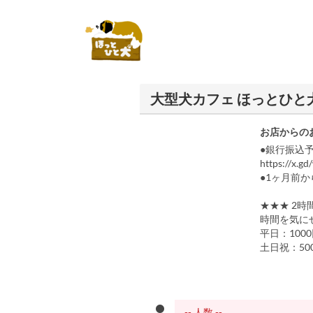
大型犬カフェ ほっとひと
お店からの
●銀行振込
https://x.g
●1ヶ月前
★★★ 2時
時間を気に
平日：100
土日祝：50