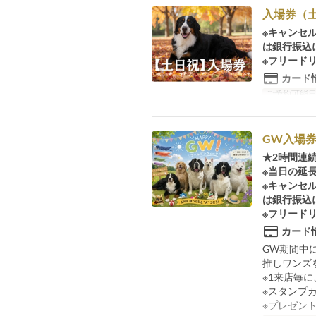
入場券（
※キャンセ
は銀行振込
※フリード
カード
ご予約可能
GW入場券4
★2時間連
※当日の延
※キャンセ
は銀行振込
※フリード
カード
GW期間中
推しワンズ
※1来店毎
※スタンプ
※プレゼン