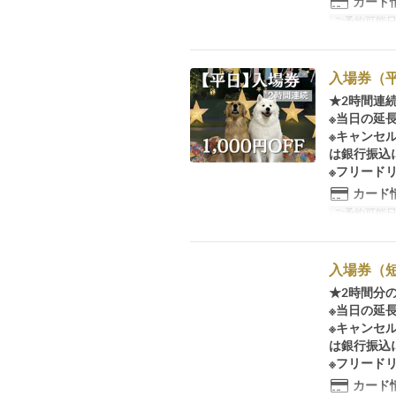
カード
ご予約可能
入場券（
★2時間連
※当日の延
※キャンセ
は銀行振込
※フリード
カード
ご予約可能
入場券（
★2時間分
※当日の延
※キャンセ
は銀行振込
※フリード
カード