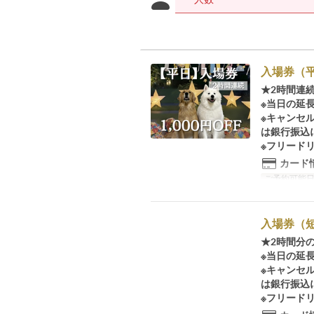
入場券（
★2時間連
※当日の延
※キャンセ
は銀行振込
※フリード
カード
ご予約可能
入場券（
★2時間分
※当日の延
※キャンセ
は銀行振込
※フリード