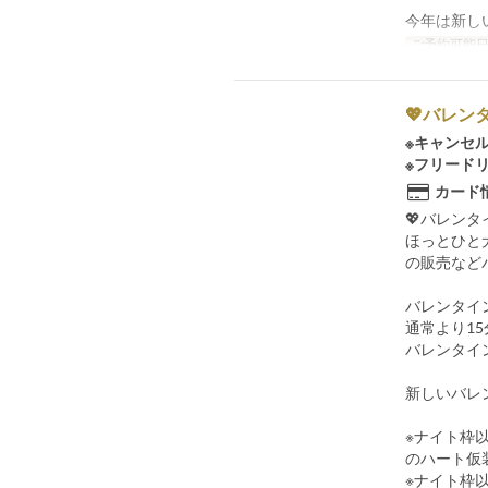
今年は新し
ご予約可能
💖バレン
※キャンセ
※フリード
カード
💖バレンタ
ほっとひと犬
の販売など
バレンタインナ
通常より1
バレンタイン
新しいバレ
※ナイト枠
のハート仮
※ナイト枠