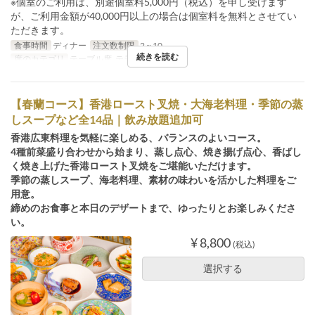
※個室のご利用は、別途個室料5,000円（税込）を申し受けます
が、ご利用金額が40,000円以上の場合は個室料を無料とさせてい
ただきます。
食事時間
ディナー
注文数制限
2 ~ 10
続きを読む
席のカテゴリ
テーブル席, テラス, 個室
【春蘭コース】香港ロースト叉焼・大海老料理・季節の蒸
しスープなど全14品｜飲み放題追加可
香港広東料理を気軽に楽しめる、バランスのよいコース。
4種前菜盛り合わせから始まり、蒸し点心、焼き揚げ点心、香ばし
く焼き上げた香港ロースト叉焼をご堪能いただけます。
季節の蒸しスープ、海老料理、素材の味わいを活かした料理をご
用意。
締めのお食事と本日のデザートまで、ゆったりとお楽しみくださ
い。
¥ 8,800
(税込)
選択する