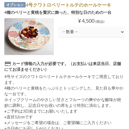
4号クワトロベリートルテのホールケーキ
オプション
4種のベリーと黄桃を贅沢に飾った、特別な日のための一台
¥ 4,500
(税込)
カード情報の入力が必要です。（お支払いは来店当日、店舗
にてお済ませください）
4号サイズのクワトロベリートルテホールケーキでご用意しており
ます。
4種のベリーと黄桃をたっぷりとトッピングした、見た目も華やか
な一台です。
ホイップクリームのやさしい甘さとフルーツの爽やかな酸味が絶
妙に調和し、記念日やお祝いの席をより特別に演出します。
※ご予約は3日前までにお願いいたします
※直径12cmです
※メッセージをご希望の場合は、ご要望欄にご入力ください
※当日中にお召し上がりください