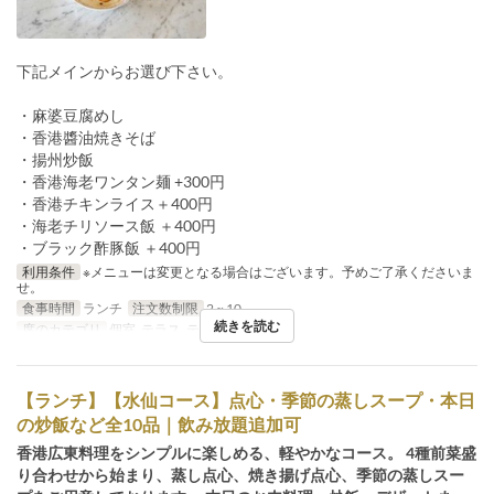
下記メインからお選び下さい。
・麻婆豆腐めし
・香港醬油焼きそば
・揚州炒飯
・香港海老ワンタン麺 +300円
・香港チキンライス＋400円
・海老チリソース飯 ＋400円
・ブラック酢豚飯 ＋400円
利用条件
※メニューは変更となる場合はございます。予めご了承くださいま
せ。
食事時間
ランチ
注文数制限
2 ~ 10
続きを読む
席のカテゴリ
個室, テラス, テーブル席
【ランチ】【水仙コース】点心・季節の蒸しスープ・本日
の炒飯など全10品｜飲み放題追加可
香港広東料理をシンプルに楽しめる、軽やかなコース。 4種前菜盛
り合わせから始まり、蒸し点心、焼き揚げ点心、季節の蒸しスー