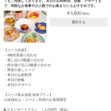
プをご用意しております。 本日のお肉料理、炒飯、デザートま
で、気軽なお食事や少人数でのお集まりにもおすすめです。
¥ 5,800
(税込)
選択する
【コース内容】
・4種前菜盛り合わせ
・蒸し点心2種盛り合わせ
・焼き揚げ点心2種盛り合わせ
・季節の蒸しスープ
・本日のお肉料理
・本日の炒飯
・本日のデザート
【コース飲み放題 追加プラン】
※2名様以上・コースご利用のお客様限定
■ スタンダードプラン ＋2,500円（税込）