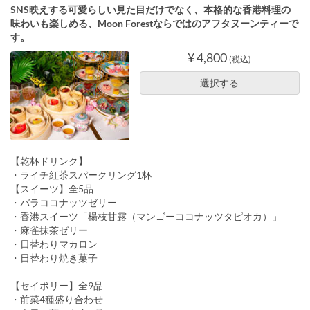
SNS映えする可愛らしい見た目だけでなく、本格的な香港料理の
味わいも楽しめる、Moon Forestならではのアフタヌーンティーで
す。
¥ 4,800
(税込)
選択する
【乾杯ドリンク】
・ライチ紅茶スパークリング1杯
【スイーツ】全5品
・バラココナッツゼリー
・香港スイーツ「楊枝甘露（マンゴーココナッツタピオカ）」
・麻雀抹茶ゼリー
・日替わりマカロン
・日替わり焼き菓子
【セイボリー】全9品
・前菜4種盛り合わせ