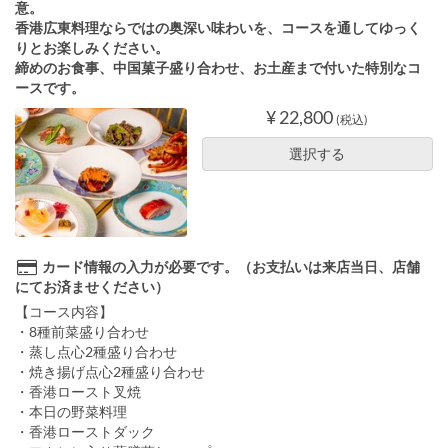
意。
香港広東料理ならではの奥深い味わいを、コースを通してゆっく
りとお楽しみください。
締めのお食事、中国菓子盛り合わせ、お土産まで付いた特別なコ
ースです。
¥ 22,800
(税込)
選択する
カード情報の入力が必要です。（お支払いは来店当日、店舗
にてお済ませください）
【コース内容】
・8種前菜盛り合わせ
・蒸し点心2種盛り合わせ
・焼き揚げ点心2種盛り合わせ
・香港ロースト叉焼
・本日の野菜料理
・香港ローストダック