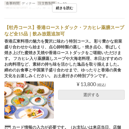
食事時間
ディナー
注文数制限
2 ~ 10
続きを読む
席のカテゴリ
テーブル席, テラス, 個室
【牡丹コース】香港ローストダック・フカヒレ薬膳スープ
など全15品｜飲み放題追加可
香港広東料理の魅力を贅沢に味わう特別コース。 彩り豊かな前菜
盛り合わせから始まり、点心師特製の蒸し・焼き点心、香ばしく
焼き上げた蜜焼き叉焼や香港ローストダックをご堪能いただけま
す。 フカヒレ入り薬膳蒸しスープや大海老料理、本日おすすめの
お肉料理など、素材の持ち味を活かした逸品を取り揃えました。
締めのお食事と中国菓子盛り合わせまで、ゆったりと香港の美食
文化をお楽しみください。 お土産付きの特別プランです。
¥ 13,800
(税込)
選択する
カード情報の入力が必要です。（お支払いは来店当日、店舗