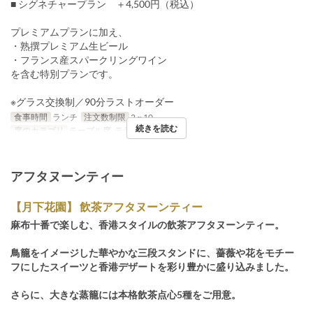
■ シグネチャープラン ＋4,500円（税込）
プレミアムプランに加え、
・熟撰プレミアム生ビール
・フランス産スパークリングワイン
を含む特別プランです。
※グラス交換制／90分ラストオーダー
食事時間
ランチ
注文数制限
2 ~ 10
続きを読む
席のカテゴリ
テーブル席, テラス, 個室
アフタヌーンティー
【月下花園】 飲茶アフタヌーンティー
麻布十番で楽しむ、香港スタイルの飲茶アフタヌーンティー。
鳥籠をイメージした華やかな三段スタンドに、薔薇や花をモチー
フにしたスイーツと香港デザートを彩り豊かに盛り込みました。
さらに、大きな蒸籠には本格飲茶点心5種をご用意。