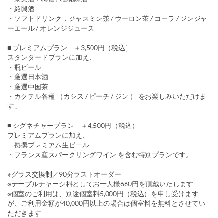
・紹興酒
・ソフトドリンク：ジャスミン茶 / ウーロン茶 / コーラ / ジンジャ
ーエール / オレンジジュース
■ プレミアムプラン ＋3,500円（税込）
スタンダードプランに加え、
・瓶ビール
・厳選日本酒
・厳選中国茶
・カクテル各種 （カシス / ピーチ / ジン ） をお楽しみいただけま
す。
■ シグネチャープラン ＋4,500円（税込）
プレミアムプランに加え、
・熟撰プレミアム生ビール
・フランス産スパークリングワイン を含む特別プランです。
※グラス交換制／90分ラストオーダー
※テーブルチャージ料としてお一人様660円を頂戴いたします
※個室のご利用は、別途個室料5,000円（税込）を申し受けます
が、ご利用金額が40,000円以上の場合は個室料を無料とさせてい
ただきます