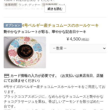
食事時間
ランチ, ディナー
注文数制限
1 ~ 1
続きを読む
席のカテゴリ
テーブル席, テラス, 個室
4号ベルギー産チョコムースのホールケーキ
オプション
艶やかなチョコレートが彩る、華やかな記念日ケーキ
¥ 4,500
(税込)
カード情報の入力が必要です。（お支払いは来店当日、店舗
にてお済ませください）
4号サイズのベルギー産チョコムースホールケーキをご用意してお
ります。
ブラックココアスポンジに、なめらかなチョコムースと艶やかな
チョコグラサージュを重ね、香ばしいアーモンドを散りばめた一
台です。