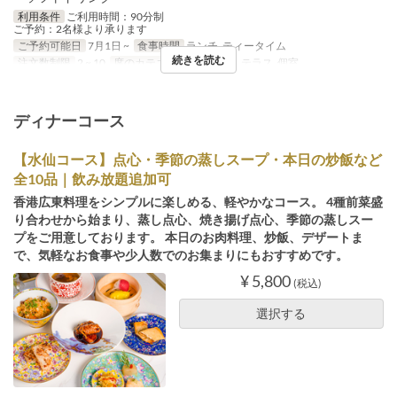
利用条件
ご利用時間：90分制
ご予約：2名様より承ります
ご予約可能日
7月1日 ~
食事時間
ランチ, ティータイム
続きを読む
注文数制限
2 ~ 10
席のカテゴリ
テーブル席, テラス, 個室
ディナーコース
【水仙コース】点心・季節の蒸しスープ・本日の炒飯など
全10品｜飲み放題追加可
香港広東料理をシンプルに楽しめる、軽やかなコース。 4種前菜盛
り合わせから始まり、蒸し点心、焼き揚げ点心、季節の蒸しスー
プをご用意しております。 本日のお肉料理、炒飯、デザートま
で、気軽なお食事や少人数でのお集まりにもおすすめです。
¥ 5,800
(税込)
選択する