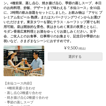
ン。4種前菜、蒸し点心、焼き揚げ点心、季節の蒸しスープ、本日
のお肉料理、炒飯、デザートまで味わえる「水仙コース」全10品
に、2時間の飲み放題をセットにしました。お飲み物は「アサヒ プ
レミアム生ビール 熟撰」またはスパークリングワインからお選び
いただけます。東京タワーを望むテラス・ルーフトップ席でも利
用可能。昼は開放的な景色、夜はきらめく東京の夜景とともに、
モダン香港広東料理とお酒をゆっくりお楽しみください。女子
会、ご友人とのお食事、仕事帰りのお集まり、記念日や季節のお
祝いなど、さまざまなシーンにおすすめです。
¥ 9,500
(税込)
選択する
【水仙コース内容】
・4種前菜盛り合わせ
・蒸し点心2種盛り合わせ
・焼き揚げ点心2種盛り合わせ
・季節の蒸しスープ