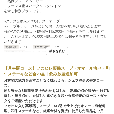
・熟撰プレミアム生ビール
・フランス産スパークリングワイン
を含む特別プランです。
※グラス交換制／90分ラストオーダー
※テーブルチャージ料としてお一人様660円を頂戴いたします
※個室のご利用は、別途個室料5,000円（税込）を申し受けます
が、ご利用金額が40,000円以上の場合は個室料を無料とさせてい
ただきます
食事時間
ディナー
注文数制限
2 ~ 10
続きを読む
席のカテゴリ
テーブル席, テラス, 個室
【月林閣コース】フカヒレ薬膳スープ・オマール海老・和
牛ステーキなど全20品｜飲み放題追加可
月林閣の魅力を余すことなく味わえる、シェフ渾身の特別コー
ス。
彩り豊かな8種前菜盛り合わせをはじめ、熟練の点心師が仕上げる
蒸し・焼き点心、香ばしい蜜焼き叉焼や香港伝統のローストダッ
クをご堪能いただけます。
フカヒレ入り薬膳蒸しスープ、XO醤で仕上げたオマール海老料
理、和牛ステーキなど、厳選食材を贅沢に使用した逸品をご用