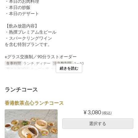
・本日のお肉料理
・本日の炒飯
・本日のデザート
【飲み放題内容】
・熟撰プレミアム生ビール
・スパークリングワイン
を含む特別プランです。
※グラス交換制／90分ラストオーダー
食事時間
ランチ, ディナー
注文数制限
2 ~ 10
続きを読む
席のカテゴリ
テーブル席, テラス, 個室
ランチコース
香港飲茶点心ランチコース
¥ 3,080
(税込)
選択する