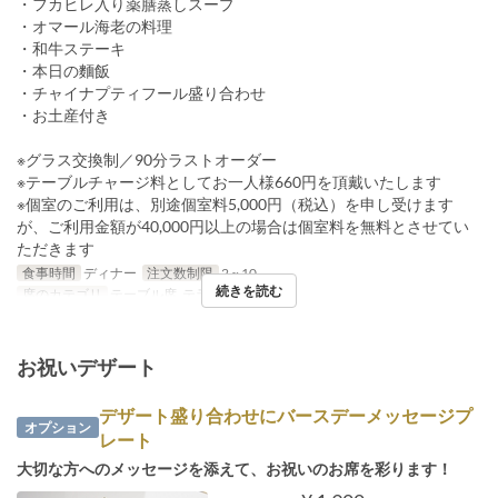
・フカヒレ入り薬膳蒸しスープ
・オマール海老の料理
・和牛ステーキ
・本日の麵飯
・チャイナプティフール盛り合わせ
・お土産付き
※グラス交換制／90分ラストオーダー
※テーブルチャージ料としてお一人様660円を頂戴いたします
※個室のご利用は、別途個室料5,000円（税込）を申し受けます
が、ご利用金額が40,000円以上の場合は個室料を無料とさせてい
ただきます
食事時間
ディナー
注文数制限
2 ~ 10
続きを読む
席のカテゴリ
テーブル席, テラス, 個室
お祝いデザート
デザート盛り合わせにバースデーメッセージプ
オプション
レート
大切な方へのメッセージを添えて、お祝いのお席を彩ります！