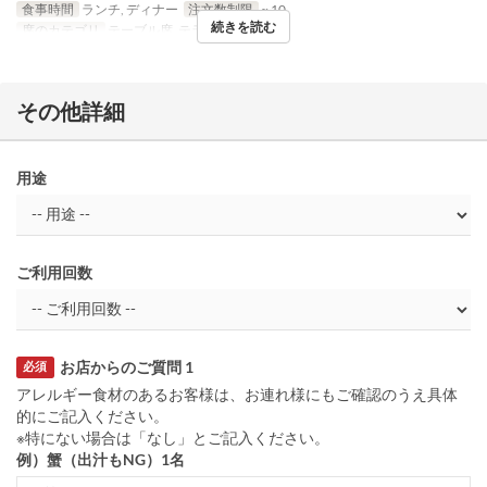
食事時間
ランチ, ディナー
注文数制限
~ 10
続きを読む
席のカテゴリ
テーブル席, テラス
その他詳細
用途
ご利用回数
お店からのご質問 1
必須
アレルギー食材のあるお客様は、お連れ様にもご確認のうえ具体
的にご記入ください。
※特にない場合は「なし」とご記入ください。
例）蟹（出汁もNG）1名