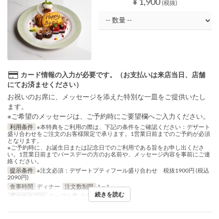
¥ 1,900
(税抜)
カード情報の入力が必要です。（お支払いは来店当日、店舗
にてお済ませください）
お祝いのお席に、メッセージを添えた特別な一皿をご提供いたし
ます。
※ご希望のメッセージは、ご予約時にご要望欄へご入力ください。
利用条件
※本特典をご利用の際は、下記の条件をご確認ください：デザート
盛り合わせをご注文のお客様限定で承ります。1営業日前までのご予約が必須
となります。
※ご予約時に、お誕生日または記念日でのご利用である旨をお申し出くださ
い。1営業日前までバースデーの方のお名前や、メッセージ内容を事前にご連
絡ください。
提示条件
※注文必須：デザートプティフール盛り合わせ 税抜1900円 (税込
2090円)
食事時間
ディナー
注文数制限
1 ~ 1
続きを読む
席のカテゴリ
テーブル席, テラス, 個室