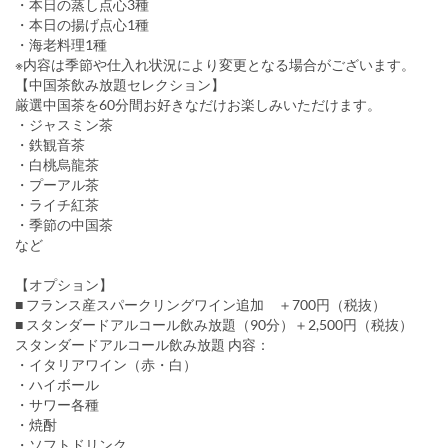
・本日の蒸し点心3種
・本日の揚げ点心1種
・海老料理1種
※内容は季節や仕入れ状況により変更となる場合がございます。
【中国茶飲み放題セレクション】
厳選中国茶を60分間お好きなだけお楽しみいただけます。
・ジャスミン茶
・鉄観音茶
・白桃烏龍茶
・プーアル茶
・ライチ紅茶
・季節の中国茶
など
【オプション】
■ フランス産スパークリングワイン追加 ＋700円（税抜）
■ スタンダードアルコール飲み放題（90分）＋2,500円（税抜）
スタンダードアルコール飲み放題 内容：
・イタリアワイン（赤・白）
・ハイボール
・サワー各種
・焼酎
・ソフトドリンク