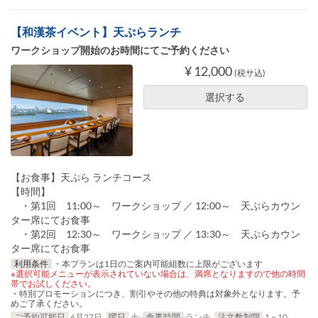
【和漢茶イベント】天ぷらランチ
ワークショップ開始のお時間にてご予約ください
¥ 12,000
(税サ込)
選択する
【お食事】天ぷら ランチコース
【時間】
・第1回 11:00～ ワークショップ ／ 12:00～ 天ぷらカウン
ター席にてお食事
・第2回 12:30～ ワークショップ ／ 13:30～ 天ぷらカウン
ター席にてお食事
利用条件
・本プランは1日のご案内可能組数に上限がございます
※選択可能メニューが表示されていない場合は、満席となりますので他の時間
帯でお試しください。
・特別プロモーションにつき、割引やその他の特典は対象外となります。予
めご了承ください。
ご予約可能日
6月27日
曜日
土
食事時間
ランチ
注文数制限
1 ~ 10