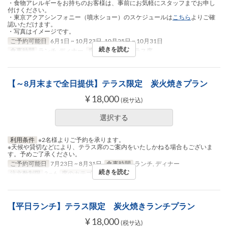
・食物アレルギーをお持ちのお客様は、事前にお気軽にスタッフまでお申し
付けください。
・東京アクアシンフォニー（噴水ショー）のスケジュールは
こちら
よりご確
認いただけます。
・写真はイメージです。
ご予約可能日
6月1日 ~ 10月23日, 10月25日 ~ 10月31日
続きを読む
食事時間
ランチ, ディナー
席のカテゴリ
テラス席
【～8月末まで全日提供】テラス限定 炭火焼きプラン
¥ 18,000
(税サ込)
選択する
利用条件
※2名様よりご予約を承ります。
※天候や貸切などにより、テラス席のご案内をいたしかねる場合もございま
す。予めご了承ください。
ご予約可能日
7月23日 ~ 8月31日
食事時間
ランチ, ディナー
続きを読む
注文数制限
2 ~ 6
席のカテゴリ
テラス席
【平日ランチ】テラス限定 炭火焼きランチプラン
¥ 18,000
(税サ込)