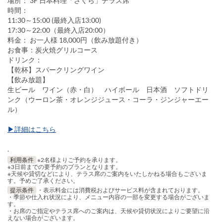
場所： 3F 日本料理「さくら」テラス席
時間：
11:30～15:00 (最終入店13:00)
17:30～22:00（最終入店20:00）
料金： お一人様 18,000円（飲み放題付き）
お食事：炭火焼グリルコース
ドリンク：
【乾杯】スパークリングワイン
【飲み放題】
生ビール ワイン（赤・白） ハイボール 日本酒 ソフトドリ
ンク（ウーロン茶・オレンジジュース・コーラ・ジンジャーエー
ル）
▶詳細はこちら
.
利用条件
※2名様よりご予約を承ります。
※3日前までの要予約のプランとなります。
※天候や貸切などにより、テラス席のご案内をいたしかねる場合もございま
す。予めご了承ください。
提示条件
・表示料金には消費税およびサービス料が含まれております。
・季節や仕入れ状況により、メニュー内容の一部を変更する場合がございま
す。
・お席のご指定やテラス席へのご案内は、天候や貸切状況によりご要望に沿
えない場合がございます。