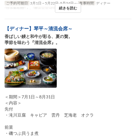
ご予約可能日
3月1日 ~ 5月22日, 5月24日 ~
食事時間
ディナー
続きを読む
注文数制限
1 ~
席のカテゴリ
テーブル席
【ディナー】琴平～清流会席～
香ばしい鰻と和牛が彩る、夏の贅。
季節を味わう『清流会席』。
＜期間＞7月1日～8月31日
＜内容＞
先付
・滝川豆腐 キャビア 雲丹 芝海老 オクラ
前菜
・磯つぶ貝うま煮