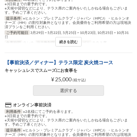
※3日前までの要予約です。
※天候や貸切などにより、テラス席のご案内をいたしかねる場合もございま
す。予めご了承ください。
提示条件
※ヒルトン・プレミアムクラブ・ジャパン（HPCJ）・ヒルトンオ
ナーズ（HH）の割引対象外となります。会員優待をご利用希望の方は現地決
済プランをご利用ください。
ご予約可能日
3月29日 ~ 5月22日, 5月25日 ~ 10月23日, 10月25日 ~ 10月31
日
続きを読む
食事時間
ランチ
注文数制限
2 ~ 2
席のカテゴリ
テラス席
【事前決済／ディナー】テラス限定 炭火焼コース
キャッシュレスでスムーズにお食事を
¥ 25,000
(税サ込)
選択する
オンライン事前決済
利用条件
※2名様にてご予約を承ります。
※3日前までの要予約です。
※天候や貸切などにより、テラス席のご案内をいたしかねる場合もございま
す。予めご了承ください。
提示条件
※ヒルトン・プレミアムクラブ・ジャパン（HPCJ）・ヒルトンオ
ナーズ（HH）の割引対象外となります。会員優待をご利用希望の方は現地決