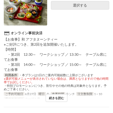
選択する
オンライン事前決済
【お食事】和 アフタヌーンティー
※ご好評につき、第2回を追加開催いたします。
【時間】
・第2回 12:30～ ワークショップ ／ 13:30～ テーブル席に
てお食事
・第3回 14:00～ ワークショップ ／ 15:00～ テーブル席に
てお食事
利用条件
・本プランは1日のご案内可能組数に上限がございます
※選択可能メニューが表示されていない場合は、満席となりますので他の時間
帯でお試しください。
・特別プロモーションにつき、割引やその他の特典は対象外となります。予
めご了承ください。
ご予約可能日
6月27日
曜日
土
食事時間
ランチ
注文数制限
1 ~ 10
続きを読む
席のカテゴリ
テーブル席