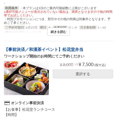
.
利用条件
・本プランは1日のご案内可能組数に上限がございます
※選択可能メニューが表示されていない場合は、満席となりますので他の時間
帯でお試しください。
・特別プロモーションにつき、割引やその他の特典は対象外となります。予
めご了承ください。
ご予約可能日
6月27日
曜日
土
食事時間
ランチ
注文数制限
1 ~ 10
続きを読む
席のカテゴリ
テーブル席
【事前決済／和漢茶イベント】松花堂弁当
ワークショップ開始のお時間にてご予約ください
⇒
¥ 7,500
¥ 8,000
(税サ込)
選択する
オンライン事前決済
【お食事】松花堂ランチコース
【時間】