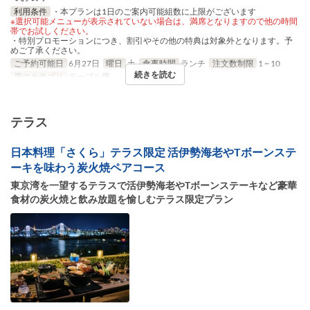
利用条件
・本プランは1日のご案内可能組数に上限がございます
※選択可能メニューが表示されていない場合は、満席となりますので他の時間
帯でお試しください。
・特別プロモーションにつき、割引やその他の特典は対象外となります。予
めご了承ください。
ご予約可能日
6月27日
曜日
土
食事時間
ランチ
注文数制限
1 ~ 10
続きを読む
席のカテゴリ
テーブル席
テラス
日本料理「さくら」テラス限定 活伊勢海老やTボーンステ
ーキを味わう炭火焼ペアコース
東京湾を一望するテラスで活伊勢海老やTボーンステーキなど豪華
食材の炭火焼と飲み放題を愉しむテラス限定プラン