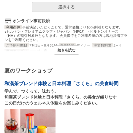
選択する
オンライン事前決済
利用条件
事前決済いただくことで、通常価格より10％割引となります。
※ヒルトン・プレミアムクラブ・ジャパン（HPCJ）・ヒルトンオナーズ
（HH）の割引対象外となります。会員優待をご利用希望の方は現地決済プラ
ンをご利用ください。
ご予約可能日
7月1日 ~ 8月31日
食事時間
ディナー
注文数制限
2 ~ 4
続きを読む
席のカテゴリ
テーブル席
夏のワークショップ
和漢茶ブレンド体験と日本料理「さくら」の美食時間
学んで、つくって、味わう。
和漢茶ブレンド体験と日本料理「さくら」の美食が織りなす
この日だけのウェルネス体験をお楽しみください。