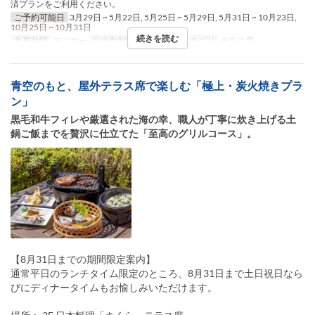
済プランをご利用ください。
ご予約可能日
3月29日 ~ 5月22日, 5月25日 ~ 5月29日, 5月31日 ~ 10月23日,
10月25日 ~ 10月31日
続きを読む
食事時間
ディナー
注文数制限
2 ~ 2
席のカテゴリ
テラス席
青空のもと、屋外テラス席で楽しむ「極上・炭火焼きプラ
ン」
黒毛和牛フィレや厳選された海の幸、職人が丁寧に炊き上げる土
鍋ご飯までを贅沢に仕立てた「至高のグリルコース」。
【8月31日までの期間限定案内】
通常平日のランチタイム限定のところ、8月31日まで土日祝日なら
びにディナータイムもお愉しみいただけます。