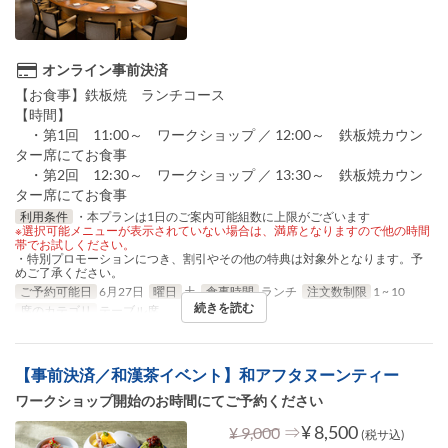
オンライン事前決済
【お食事】鉄板焼 ランチコース
【時間】
・第1回 11:00～ ワークショップ ／ 12:00～ 鉄板焼カウン
ター席にてお食事
・第2回 12:30～ ワークショップ ／ 13:30～ 鉄板焼カウン
ター席にてお食事
利用条件
・本プランは1日のご案内可能組数に上限がございます
※選択可能メニューが表示されていない場合は、満席となりますので他の時間
帯でお試しください。
・特別プロモーションにつき、割引やその他の特典は対象外となります。予
めご了承ください。
ご予約可能日
6月27日
曜日
土
食事時間
ランチ
注文数制限
1 ~ 10
続きを読む
席のカテゴリ
テーブル席
【事前決済／和漢茶イベント】和アフタヌーンティー
ワークショップ開始のお時間にてご予約ください
⇒
¥ 8,500
¥ 9,000
(税サ込)