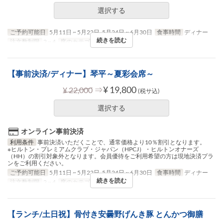
選択する
ご予約可能日
5月11日 ~ 5月22日, 5月24日 ~ 6月30日
食事時間
ディナー
続きを読む
注文数制限
2 ~ 4
席のカテゴリ
テーブル席
【事前決済/ディナー】琴平～夏彩会席～
⇒
¥ 19,800
¥ 22,000
(税サ込)
選択する
オンライン事前決済
利用条件
事前決済いただくことで、通常価格より10％割引となります。
※ヒルトン・プレミアムクラブ・ジャパン（HPCJ）・ヒルトンオナーズ
（HH）の割引対象外となります。会員優待をご利用希望の方は現地決済プラ
ンをご利用ください。
ご予約可能日
5月11日 ~ 5月22日, 5月24日 ~ 6月30日
食事時間
ディナー
続きを読む
注文数制限
2 ~ 4
席のカテゴリ
テーブル席
【ランチ/土日祝】骨付き安曇野げんき豚 とんかつ御膳