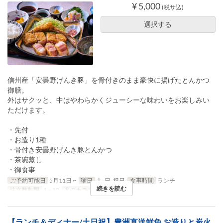
¥ 5,000
(税サ込)
選択する
信州産「安曇野げんき豚」を骨付きのまま豪快に揚げたとんかつ
御膳。
外はサクッと、中はやわらかくジューシーな味わいをお楽しみい
ただけます。
・先付
・お造り1種
・骨付き安曇野げんき豚とんかつ
・茶碗蒸し
・御食事
ご予約可能日
5月11日 ~
曜日
土, 日, 祝日
食事時間
ランチ
続きを読む
注文数制限
1 ~ 10
席のカテゴリ
テーブル席
【ランチ＆ディナー/土日祝】豊洲直送鮮魚 お造りと炭火