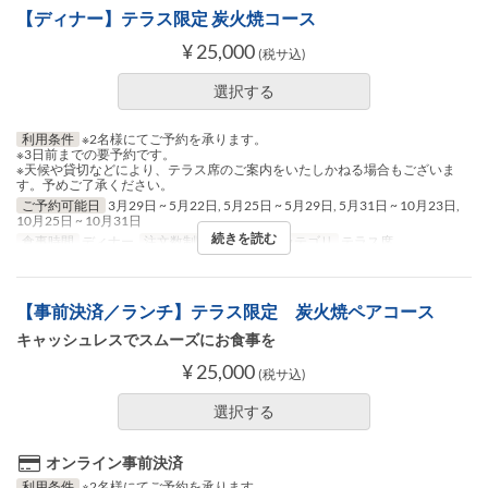
【ディナー】テラス限定 炭火焼コース
¥ 25,000
(税サ込)
選択する
利用条件
※2名様にてご予約を承ります。
※3日前までの要予約です。
※天候や貸切などにより、テラス席のご案内をいたしかねる場合もございま
す。予めご了承ください。
ご予約可能日
3月29日 ~ 5月22日, 5月25日 ~ 5月29日, 5月31日 ~ 10月23日,
10月25日 ~ 10月31日
続きを読む
食事時間
ディナー
注文数制限
2 ~ 2
席のカテゴリ
テラス席
【事前決済／ランチ】テラス限定 炭火焼ペアコース
キャッシュレスでスムーズにお食事を
¥ 25,000
(税サ込)
選択する
オンライン事前決済
利用条件
※2名様にてご予約を承ります。