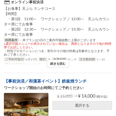
オンライン事前決済
【お食事】天ぷら ランチコース
【時間】
・第1回 11:00～ ワークショップ ／ 12:00～ 天ぷらカウン
ター席にてお食事
・第2回 12:30～ ワークショップ ／ 13:30～ 天ぷらカウン
ター席にてお食事
利用条件
・本プランは1日のご案内可能組数に上限がございます
※選択可能メニューが表示されていない場合は、満席となりますので他の時間
帯でお試しください。
・特別プロモーションにつき、割引やその他の特典は対象外となります。予
めご了承ください。
ご予約可能日
6月27日
曜日
土
食事時間
ランチ
注文数制限
1 ~ 10
続きを読む
席のカテゴリ
テーブル席
【事前決済／和漢茶イベント】鉄板焼ランチ
ワークショップ開始のお時間にてご予約ください
⇒
¥ 14,000
¥ 15,000
(税サ込)
選択する