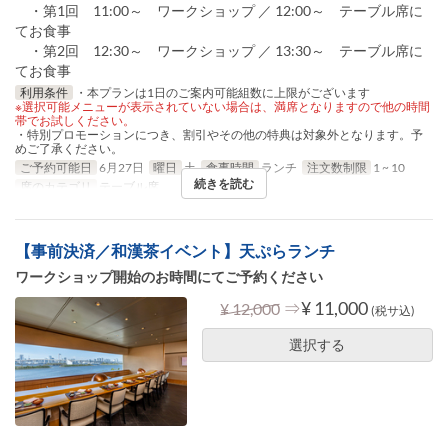
・第1回 11:00～ ワークショップ ／ 12:00～ テーブル席に
てお食事
・第2回 12:30～ ワークショップ ／ 13:30～ テーブル席に
てお食事
利用条件
・本プランは1日のご案内可能組数に上限がございます
※選択可能メニューが表示されていない場合は、満席となりますので他の時間
帯でお試しください。
・特別プロモーションにつき、割引やその他の特典は対象外となります。予
めご了承ください。
ご予約可能日
6月27日
曜日
土
食事時間
ランチ
注文数制限
1 ~ 10
続きを読む
席のカテゴリ
テーブル席
【事前決済／和漢茶イベント】天ぷらランチ
ワークショップ開始のお時間にてご予約ください
⇒
¥ 11,000
¥ 12,000
(税サ込)
選択する