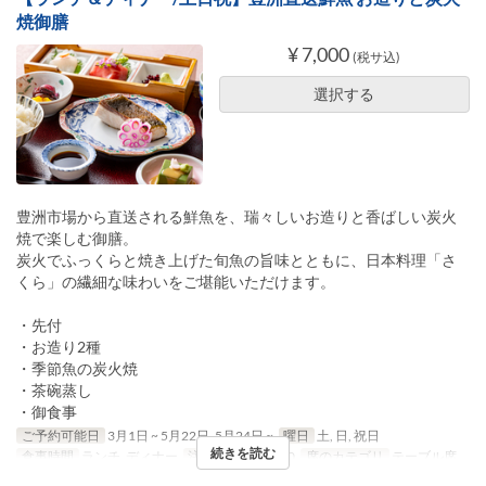
焼御膳
¥ 7,000
(税サ込)
選択する
豊洲市場から直送される鮮魚を、瑞々しいお造りと香ばしい炭火
焼で楽しむ御膳。
炭火でふっくらと焼き上げた旬魚の旨味とともに、日本料理「さ
くら」の繊細な味わいをご堪能いただけます。
・先付
・お造り2種
・季節魚の炭火焼
・茶碗蒸し
・御食事
ご予約可能日
3月1日 ~ 5月22日, 5月24日 ~
曜日
土, 日, 祝日
続きを読む
食事時間
ランチ, ディナー
注文数制限
1 ~ 10
席のカテゴリ
テーブル席