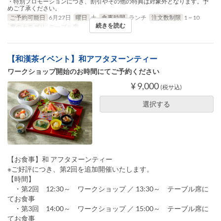
・特別プロモーションにつき、割引やその他の特典は対象外となります。予
めご了承ください。
ご予約可能日
6月27日
曜日
土
食事時間
ランチ
注文数制限
1 ~ 10
続きを読む
席のカテゴリ
テーブル席
【和漢茶イベント】和アフタヌーンティー
ワークショップ開始のお時間にてご予約ください
¥ 9,000
(税サ込)
選択する
【お食事】和 アフタヌーンティー
※ご好評につき、第2回を追加開催いたします。
【時間】
・第2回 12:30～ ワークショップ ／ 13:30～ テーブル席に
てお食事
・第3回 14:00～ ワークショップ ／ 15:00～ テーブル席に
てお食事