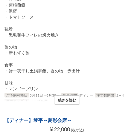
・蓮根煎餅
・沢蟹
・トマトソース
強肴
・黒毛和牛フィレの炭火焼き
酢の物
・新もずく酢
食事
・鯵一夜干し土鍋御飯、香の物、赤出汁
甘味
・マンゴープリン
ご予約可能日
5月11日 ~ 6月30日
食事時間
ディナー
注文数制限
2 ~ 4
続きを読む
席のカテゴリ
テーブル席
【ディナー】琴平～夏彩会席～
¥ 22,000
(税サ込)