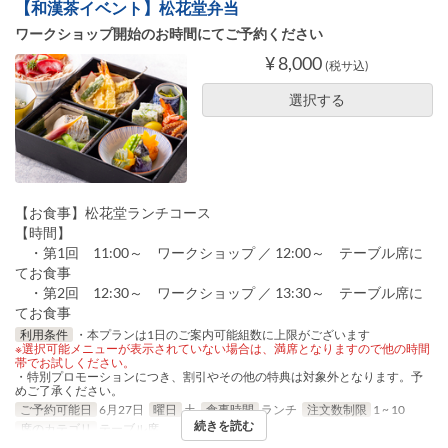
【和漢茶イベント】松花堂弁当
ワークショップ開始のお時間にてご予約ください
¥ 8,000
(税サ込)
選択する
【お食事】松花堂ランチコース
【時間】
・第1回 11:00～ ワークショップ ／ 12:00～ テーブル席に
てお食事
・第2回 12:30～ ワークショップ ／ 13:30～ テーブル席に
てお食事
利用条件
・本プランは1日のご案内可能組数に上限がございます
※選択可能メニューが表示されていない場合は、満席となりますので他の時間
帯でお試しください。
・特別プロモーションにつき、割引やその他の特典は対象外となります。予
めご了承ください。
ご予約可能日
6月27日
曜日
土
食事時間
ランチ
注文数制限
1 ~ 10
続きを読む
席のカテゴリ
テーブル席