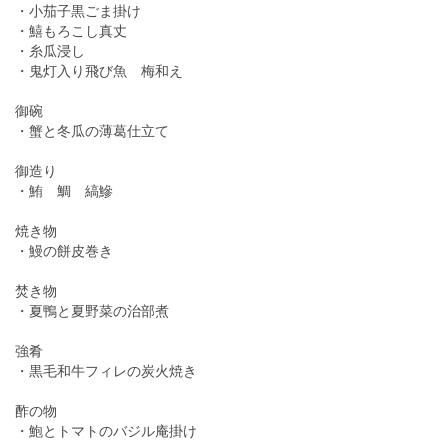
・小茄子黒ごま掛け
・鱚もろこし真丈
・糸瓜浸し
・鬼灯入り飛び魚 梅和え
御碗
・蟹と冬瓜の薄葛仕立て
御造り
・鮪 鯛 縞鰺
焼き物
・鰻の餅皮巻き
焚き物
・夏鴨と夏野菜の治部煮
強肴
・黒毛和牛フィレの炭火焼き
酢の物
・鮑とトマトのバジル庵掛け