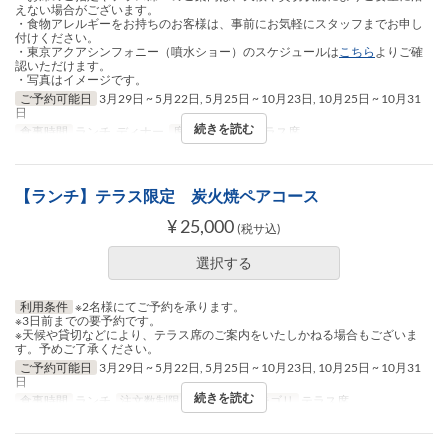
えない場合がございます。
・食物アレルギーをお持ちのお客様は、事前にお気軽にスタッフまでお申し
付けください。
・東京アクアシンフォニー（噴水ショー）のスケジュールは
こちら
よりご確
認いただけます。
・写真はイメージです。
ご予約可能日
3月29日 ~ 5月22日, 5月25日 ~ 10月23日, 10月25日 ~ 10月31
日
続きを読む
食事時間
ランチ, ディナー
席のカテゴリ
テラス席
【ランチ】テラス限定 炭火焼ペアコース
¥ 25,000
(税サ込)
選択する
利用条件
※2名様にてご予約を承ります。
※3日前までの要予約です。
※天候や貸切などにより、テラス席のご案内をいたしかねる場合もございま
す。予めご了承ください。
ご予約可能日
3月29日 ~ 5月22日, 5月25日 ~ 10月23日, 10月25日 ~ 10月31
日
続きを読む
食事時間
ランチ
注文数制限
2 ~ 2
席のカテゴリ
テラス席