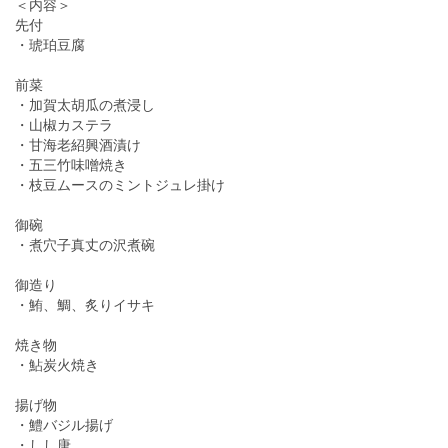
＜内容＞
先付
・琥珀豆腐
前菜
・加賀太胡瓜の煮浸し
・山椒カステラ
・甘海老紹興酒漬け
・五三竹味噌焼き
・枝豆ムースのミントジュレ掛け
御碗
・煮穴子真丈の沢煮碗
御造り
・鮪、鯛、炙りイサキ
焼き物
・鮎炭火焼き
揚げ物
・鱧バジル揚げ
・しし唐