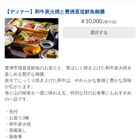
【ディナー】和牛炭火焼と豊洲直送鮮魚御膳
¥ 10,000
(税サ込)
選択する
豊洲市場直送鮮魚のお造りと、香ばしく焼き上げた和牛炭火焼を
楽しめる贅沢な御膳。
炭火でじっくり焼き上げた和牛は、やわらかな食感と豊かな旨味
が広がります。
海と山の味覚を一度に味わえる、特別な日のお食事にもおすすめ
の一品です。
・先付
・お造り3種
・和牛炭火焼
・茶碗蒸し
・御食事