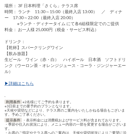
場所： 3F 日本料理「さくら」テラス席
時間： ランチ 11:30～15:00（最終入店 13:00） ／ ディナ
ー 17:30～22:00（最終入店 20:00）
※ランチ・ディナータイム にて各6組様限定でのご提供
料金： お一人様 25,000円（税金・サービス料込）
ドリンク：
【乾杯】スパークリングワイン
【飲み放題】
生ビール ワイン（赤・白） ハイボール 日本酒 ソフトドリ
ンク（ウーロン茶・オレンジジュース・コーラ・ジンジャーエー
ル）
▶詳細はこちら
.
利用条件
※2名様にてご予約を承ります。
※3日前までの要予約のプランとなります。
※天候や貸切などにより、テラス席のご案内をいたしかねる場合もございま
す。予めご了承ください。
提示条件
・表示料金には消費税およびサービス料が含まれております。
・季節や仕入れ状況により、メニュー内容の一部を変更する場合がございま
す。
・お席のご指定やテラス席へのご案内は、天候や貸切状況によりご要望に沿