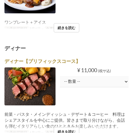
ワンプレート＋アイス
続きを読む
ご予約可能日
7月1日 ~
食事時間
ランチ
ディナー
ディナー【プリフィックスコース】
¥ 11,000
(税サ込)
前菜・パスタ・メインディッシュ・デザート＆コーヒー 料理は
シェアスタイルを中心にご提供。皆さまで取り分けながら、会話
も弾むイタリアらしい食のひとときをお楽しみいただけます。
続きを読む
ご予約可能日
4月1日 ~
食事時間
ディナー