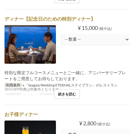
ディナー【記念日のための特別ディナー】
¥ 15,000
(税サ込)
特別な限定フルコースメニューとご一緒に、アニバーサリープレ
ートをご用意してお待ちしております。
利用条件
※「Seagaia Wedding ETERNALステイプラン」のレストラン
30％OFF特典は対象外となります
続きを読む
食事時間
ディナー
注文数制限
2 ~
お子様ディナー
¥ 2,800
(税サ込)