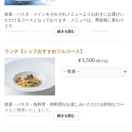
前菜・パスタ・メインをそれぞれメニューよりお好きにお選びい
ただけるコースとなっております。メニューは、季節毎に変わり
ます。
続きを読む
ご予約可能日
2024年9月1日 ~
曜日
月, 火, 水, 木, 金
食事時間
ランチ
ランチ【シェフおすすめフルコース】
¥ 5,500
(税サ込)
前菜・パスタ・魚料理・肉料理がお楽しみいただける特別なコー
スをご用意いたしました。
続きを読む
ご予約可能日
2024年9月1日 ~
食事時間
ランチ