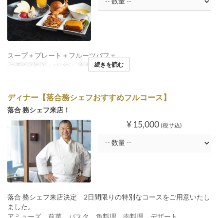
スープ＋プレート＋フルーツパフェ
続きを読む
ご予約可能日
~ 6月30日
食事時間
ディナー
ディナー【落合務シェフおすすめフルコース】
落合 務シェフ来店！
¥ 15,000
(税サ込)
落合 務シェフ来店決定 2日間限りの特別なコースをご用意いたし
ました。
アミューズ、前菜、パスタ、魚料理、肉料理、デザート