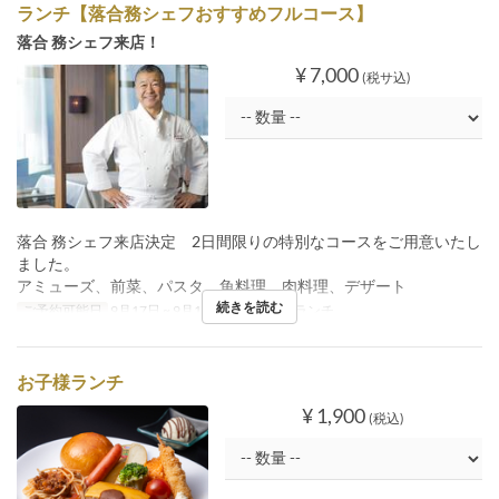
ランチ【落合務シェフおすすめフルコース】
落合 務シェフ来店！
¥ 7,000
(税サ込)
落合 務シェフ来店決定 2日間限りの特別なコースをご用意いたし
ました。
アミューズ、前菜、パスタ、魚料理、肉料理、デザート
続きを読む
ご予約可能日
9月17日 ~ 9月18日
食事時間
ランチ
お子様ランチ
¥ 1,900
(税込)