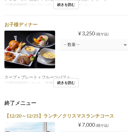
続きを読む
ご予約可能日
9月17日 ~ 9月18日
食事時間
ディナー
お子様ディナー
¥ 3,250
(税サ込)
スープ＋プレート＋フルーツパフェ
続きを読む
ご予約可能日
7月1日 ~
食事時間
ディナー
終了メニュー
【12/20～12/25】ランチ／クリスマスランチコース
¥ 7,000
(税サ込)