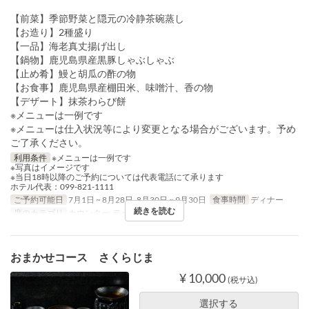
【前菜】季節野菜と隠元の冷静茶碗蒸し
【お造り】2種盛り
【一品】海老真丈揚げ出し
【鍋物】鹿児島県産黒豚しゃぶしゃぶ
【止め肴】鰻と胡瓜の酢の物
【お食事】鹿児島県産棚田米、味噌汁、香の物
【デザート】抹茶わらび餅
※メニューは一例です
※メニューは仕入状況等により変更となる場合がございます。予め
ご了承ください。
利用条件
※メニューは一例です
※写真はイメージです
※当日18時以降のご予約については代表電話にて承ります
ホテル代表：099-821-1111
ご予約可能日
7月1日 ~ 8月28日, 8月30日 ~ 9月30日
食事時間
ディナー
続きを読む
席のカテゴリ
カウンター, テーブル席
おまかせコース さくらじま
¥ 10,000
(税サ込)
選択する