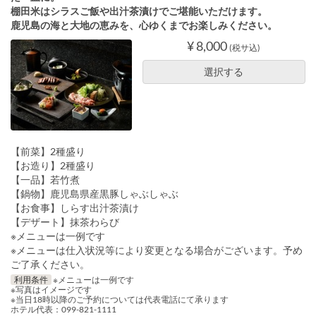
棚田米はシラスご飯や出汁茶漬けでご堪能いただけます。
鹿児島の海と大地の恵みを、心ゆくまでお楽しみください。
¥ 8,000
(税サ込)
選択する
【前菜】2種盛り
【お造り】2種盛り
【一品】若竹煮
【鍋物】鹿児島県産黒豚しゃぶしゃぶ
【お食事】しらす出汁茶漬け
【デザート】抹茶わらび
※メニューは一例です
※メニューは仕入状況等により変更となる場合がございます。予め
ご了承ください。
利用条件
※メニューは一例です
※写真はイメージです
※当日18時以降のご予約については代表電話にて承ります
ホテル代表：099-821-1111