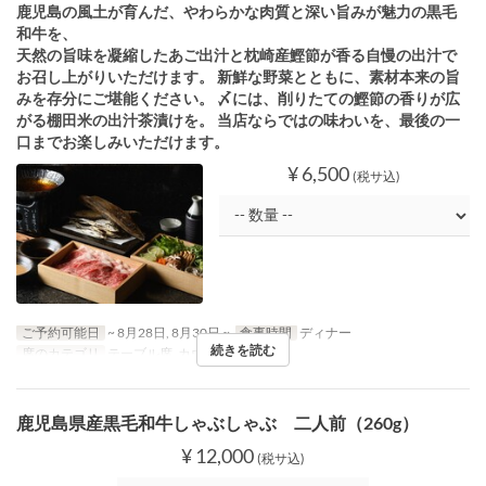
鹿児島の風土が育んだ、やわらかな肉質と深い旨みが魅力の黒毛
和牛を、
天然の旨味を凝縮したあご出汁と枕崎産鰹節が香る自慢の出汁で
お召し上がりいただけます。 新鮮な野菜とともに、素材本来の旨
みを存分にご堪能ください。 〆には、削りたての鰹節の香りが広
がる棚田米の出汁茶漬けを。 当店ならではの味わいを、最後の一
口までお楽しみいただけます。
¥ 6,500
(税サ込)
ご予約可能日
~ 8月28日, 8月30日 ~
食事時間
ディナー
続きを読む
席のカテゴリ
テーブル席, カウンター
鹿児島県産黒毛和牛しゃぶしゃぶ 二人前（260g）
¥ 12,000
(税サ込)