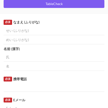
TableCheck
なまえ (ふりがな)
必須
名前 (漢字)
携帯電話
必須
Eメール
必須