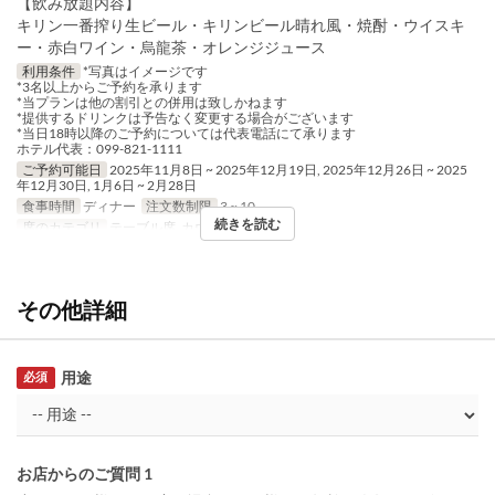
【飲み放題内容】
キリン一番搾り生ビール・キリンビール晴れ風・焼酎・ウイスキ
ー・赤白ワイン・烏龍茶・オレンジジュース
利用条件
*写真はイメージです
*3名以上からご予約を承ります
*当プランは他の割引との併用は致しかねます
*提供するドリンクは予告なく変更する場合がございます
*当日18時以降のご予約については代表電話にて承ります
ホテル代表：099-821-1111
ご予約可能日
2025年11月8日 ~ 2025年12月19日, 2025年12月26日 ~ 2025
年12月30日, 1月6日 ~ 2月28日
食事時間
ディナー
注文数制限
3 ~ 10
続きを読む
席のカテゴリ
テーブル席, カウンター
その他詳細
用途
必須
お店からのご質問 1