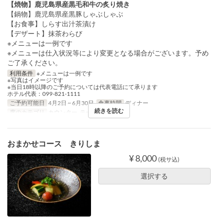
【焼物】鹿児島県産黒毛和牛の炙り焼き
【鍋物】鹿児島県産黒豚しゃぶしゃぶ
【お食事】しらす出汁茶漬け
【デザート】抹茶わらび
※メニューは一例です
※メニューは仕入状況等により変更となる場合がございます。予め
ご了承ください。
利用条件
※メニューは一例です
※写真はイメージです
※当日18時以降のご予約については代表電話にて承ります
ホテル代表：099-821-1111
ご予約可能日
4月2日 ~ 6月30日
食事時間
ディナー
続きを読む
席のカテゴリ
カウンター, テーブル席
おまかせコース きりしま
¥ 8,000
(税サ込)
選択する