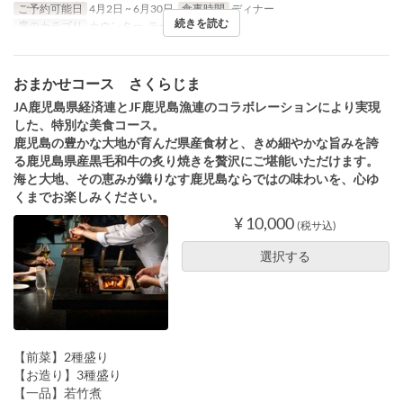
ご予約可能日
4月2日 ~ 6月30日
食事時間
ディナー
続きを読む
席のカテゴリ
カウンター, テーブル席
おまかせコース さくらじま
JA鹿児島県経済連とJF鹿児島漁連のコラボレーションにより実現
した、特別な美食コース。
鹿児島の豊かな大地が育んだ県産食材と、きめ細やかな旨みを誇
る鹿児島県産黒毛和牛の炙り焼きを贅沢にご堪能いただけます。
海と大地、その恵みが織りなす鹿児島ならではの味わいを、心ゆ
くまでお楽しみください。
¥ 10,000
(税サ込)
選択する
【前菜】2種盛り
【お造り】3種盛り
【一品】若竹煮