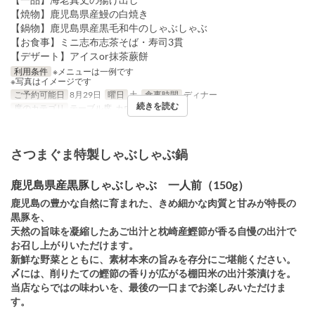
【焼物】鹿児島県産鰻の白焼き
【鍋物】鹿児島県産黒毛和牛のしゃぶしゃぶ
【お食事】ミニ志布志茶そば・寿司3貫
【デザート】アイスor抹茶蕨餅
利用条件
※メニューは一例です
※写真はイメージです
ご予約可能日
8月29日
曜日
土
食事時間
ディナー
続きを読む
席のカテゴリ
テーブル席, カウンター
さつまぐま特製しゃぶしゃぶ鍋
鹿児島県産黒豚しゃぶしゃぶ 一人前（150g）
鹿児島の豊かな自然に育まれた、きめ細かな肉質と甘みが特長の
黒豚を、
天然の旨味を凝縮したあご出汁と枕崎産鰹節が香る自慢の出汁で
お召し上がりいただけます。
新鮮な野菜とともに、素材本来の旨みを存分にご堪能ください。
〆には、削りたての鰹節の香りが広がる棚田米の出汁茶漬けを。
当店ならではの味わいを、最後の一口までお楽しみいただけま
す。