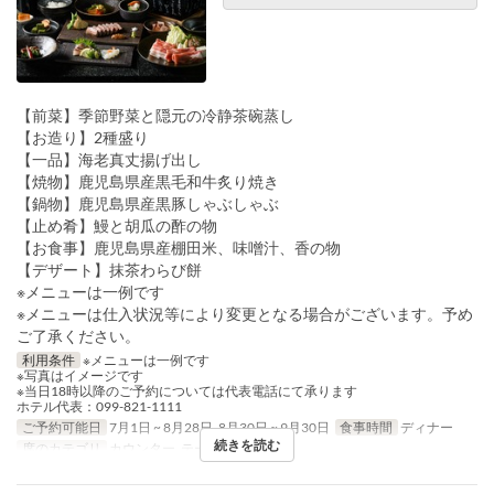
【前菜】季節野菜と隠元の冷静茶碗蒸し
【お造り】2種盛り
【一品】海老真丈揚げ出し
【焼物】鹿児島県産黒毛和牛炙り焼き
【鍋物】鹿児島県産黒豚しゃぶしゃぶ
【止め肴】鰻と胡瓜の酢の物
【お食事】鹿児島県産棚田米、味噌汁、香の物
【デザート】抹茶わらび餅
※メニューは一例です
※メニューは仕入状況等により変更となる場合がございます。予め
ご了承ください。
利用条件
※メニューは一例です
※写真はイメージです
※当日18時以降のご予約については代表電話にて承ります
ホテル代表：099-821-1111
ご予約可能日
7月1日 ~ 8月28日, 8月30日 ~ 9月30日
食事時間
ディナー
続きを読む
席のカテゴリ
カウンター, テーブル席