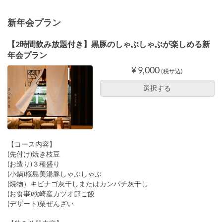
新年会プラン
【2時間飲み放題付き】黒豚のしゃぶしゃぶが楽しめる新
年会プラン
¥ 9,000
(税サ込)
選択する
【コース内容】
(先付け)焼き枝豆
(お造り)３種盛り
(小鍋)桜島美湯豚しゃぶしゃぶ
(焼物）キビナゴ灰干しまたはカンパチ灰干し
(お食事)枕崎産カツオ節ご飯
(デザート)栗ぜんざい