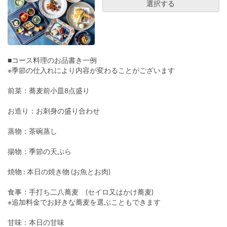
選択する
■コース料理のお品書き一例
※季節の仕入れにより内容が変わることがございます
前菜：蕎麦前小皿8点盛り
お造り：お刺身の盛り合わせ
蒸物：茶碗蒸し
揚物：季節の天ぷら
焼物 : 本日の焼き物 (お魚とお肉)
食事：手打ち二八蕎麦 (セイロ又はかけ蕎麦)
※追加料金でお好きな蕎麦を選ぶこともできます
甘味：本日の甘味