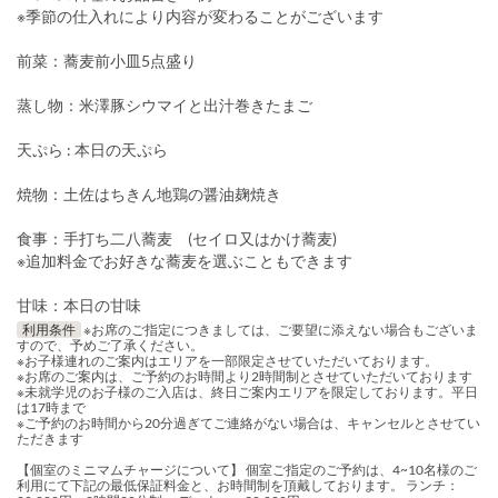
※季節の仕入れにより内容が変わることがございます
前菜：蕎麦前小皿5点盛り
蒸し物：米澤豚シウマイと出汁巻きたまご
天ぷら : 本日の天ぷら
焼物：土佐はちきん地鶏の醤油麹焼き
食事：手打ち二八蕎麦 (セイロ又はかけ蕎麦)
※追加料金でお好きな蕎麦を選ぶこともできます
甘味：本日の甘味
利用条件
※お席のご指定につきましては、ご要望に添えない場合もございま
すので、予めご了承ください。
※お子様連れのご案内はエリアを一部限定させていただいております。
※お席のご案内は、ご予約のお時間より2時間制とさせていただいております
※未就学児のお子様のご入店は、終日ご案内エリアを限定しております。平日
は17時まで
※ご予約のお時間から20分過ぎてご連絡がない場合は、キャンセルとさせてい
ただきます
【個室のミニマムチャージについて】 個室ご指定のご予約は、4~10名様のご
利用にて下記の最低保証料金と、お時間制を頂戴しております。 ランチ：