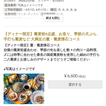
20,000円 2時間20分制 ディナー：30,000円
提示条件
写真はイメージです
ご予約可能日
~ 8月7日, 8月17日 ~
曜日
月, 火, 水, 木, 金
食事時間
ランチ, ディナー
注文数制限
2 ~ 8
続きを読む
席のカテゴリ
ダイニング , カウンター, 個室
【ディナー限定】蕎麦前8点盛、お造り、季節の天ぷら、
手打ち蕎麦など 大満足の董・蕎麦懐石コース
【ディナー限定】董・蕎麦懐石コース
自慢の蕎麦前盛合わせ、季節の旬を楽しむ数々の拘り一品料理、
〆には時季に合わせた最良の国産蕎麦粉を使用した細めの手打ち
二八蕎麦とお楽しみのデザートまでどうぞご堪能ください
※写真はイメージです
¥ 6,600
(税込)
選択する