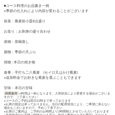
■コース料理のお品書き一例
※季節の仕入れにより内容が変わることがございます
前菜：蕎麦前小皿8点盛り
お造り：お刺身の盛り合わせ
蒸物：茶碗蒸し
揚物：季節の天ぷら
焼物 : 本日の焼き物
食事：手打ち二八蕎麦 (セイロ又はかけ蕎麦)
※追加料金でお好きな蕎麦を選ぶこともできます
甘味：本日の甘味
利用条件
※料理は一例となります。入荷状況により変更する場合がございま
すので、ご了承ください
※コースのご予約は前日22時まで承っております
※お席の指定は承っておりません。当日の配席状況により、ご希望に添えない
場合もございますので、予めご了承下さい
※お席のご案内は、ご予約のお時間より2時間制とさせていただいております
※未就学児やお子様ご同伴のご入店は、終日ご案内エリアを限定しておりま