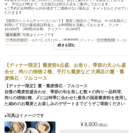
す、平日は17時まで、土日祝日は終日入店をご案内しております。
※ご予約のお時間から20分過ぎてご連絡がない場合は、キャンセルとさせてい
ただきます
【個室のミニマムチャージについて】 個室ご指定のご予約は、4~10名様のご
利用にて下記の最低保証料金と、お時間制を頂戴しております。 ランチ：
20,000円 2時間20分制 ディナー：30,000円
提示条件
写真はイメージです
ご予約可能日
~ 8月7日, 8月17日 ~
食事時間
ディナー
注文数制限
2 ~ 10
続きを読む
席のカテゴリ
ダイニング , カウンター, 個室
【ディナー限定】蕎麦前8点盛、お造り、季節の天ぷら盛
合せ、拘りの焼物２種、手打ち蕎麦など 大満足の董・蕎
麦懐石・フルコース
【ディナー限定】董・蕎麦懐石・フルコース
自慢の蕎麦前盛合わせ、季節の旬を楽しむ数々の拘り一品料理、
拘りの焼物2種、〆には時季に合わせた最良の国産蕎麦粉を使用し
た細めのお蕎麦とお楽しみのデザートまでどうぞご堪能ください
※写真はイメージです
¥ 8,800
(税込)