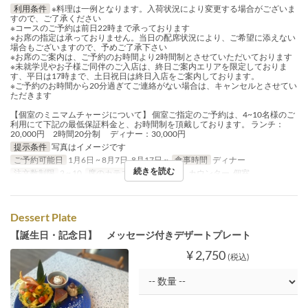
利用条件
※料理は一例となります。入荷状況により変更する場合がございま
すので、ご了承ください
※コースのご予約は前日22時まで承っております
※お席の指定は承っておりません。当日の配席状況により、ご希望に添えない
場合もございますので、予めご了承下さい
※お席のご案内は、ご予約のお時間より2時間制とさせていただいております
※未就学児やお子様ご同伴のご入店は、終日ご案内エリアを限定しておりま
す、平日は17時まで、土日祝日は終日入店をご案内しております。
※ご予約のお時間から20分過ぎてご連絡がない場合は、キャンセルとさせてい
ただきます
【個室のミニマムチャージについて】 個室ご指定のご予約は、4~10名様のご
利用にて下記の最低保証料金と、お時間制を頂戴しております。 ランチ：
20,000円 2時間20分制 ディナー：30,000円
提示条件
写真はイメージです
ご予約可能日
1月6日 ~ 8月7日, 8月17日 ~
食事時間
ディナー
続きを読む
注文数制限
2 ~ 10
席のカテゴリ
ダイニング , カウンター, 個室
Dessert Plate
【誕生日・記念日】 メッセージ付きデザートプレート
¥ 2,750
(税込)