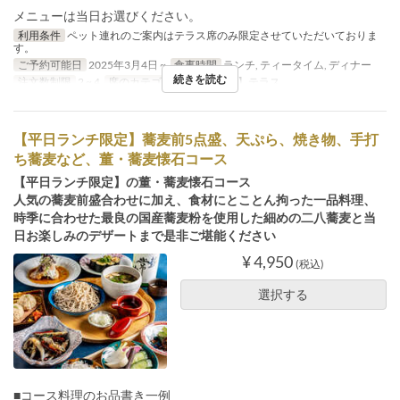
メニューは当日お選びください。
利用条件
ペット連れのご案内はテラス席のみ限定させていただいておりま
す。
ご予約可能日
2025年3月4日 ~
食事時間
ランチ, ティータイム, ディナー
続きを読む
注文数制限
2 ~ 4
席のカテゴリ
【ペットOK】テラス
【平日ランチ限定】蕎麦前5点盛、天ぷら、焼き物、手打
ち蕎麦など、董・蕎麦懐石コース
【平日ランチ限定】の董・蕎麦懐石コース
人気の蕎麦前盛合わせに加え、食材にとことん拘った一品料理、
時季に合わせた最良の国産蕎麦粉を使用した細めの二八蕎麦と当
日お楽しみのデザートまで是非ご堪能ください
¥ 4,950
(税込)
選択する
■コース料理のお品書き一例