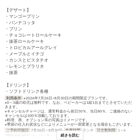
【デザート】
・マンゴープリン
・パンナコッタ
・プリン
・チョコレートロールケーキ
・抹茶ロールケーキ
・トロピカルアールグレイ
・メープルとイチゴ
・カシスとピスタチオ
・レモンとプラリネ
・抹茶
【ドリンク】
・ソフトドリンク各種
利用条件
※2026年7月26日~8月30日の期間限定プランです。
※0～3歳の幼児は無料です。なお、ベビーカーは1組1台までとさせていただ
きます。
※キャンセルチャージは、通常料金から前日50％、当日80％、ご連絡のない
キャンセルは100％頂戴しております。
※料理、席、オプション等の写真はイメージです。
※季節の仕入れ状況などによりメニューが一部変更となる場合もございます。
ご予約可能日
7月26日 ~ 8月30日
食事時間
ランチ
注文数制限
1 ~ 6
続きを読む
席のカテゴリ
テーブル席