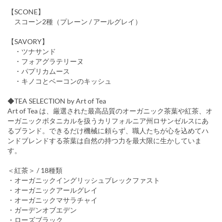
【SCONE】
スコーン2種（プレーン / アールグレイ）
【SAVORY】
・ツナサンド
・フォアグラテリーヌ
・パプリカムース
・キノコとベーコンのキッシュ
◆TEA SELECTION by Art of Tea
Art of Tea は、厳選された最高品質のオーガニック茶葉や紅茶、オ
ーガニックボタニカルを扱うカリフォルニア州ロサンゼルスにあ
るブランド。できるだけ機械に頼らず、職人たちが心を込めてハ
ンドブレンドする茶葉は自然の持つ力を最大限に生かしていま
す。
＜紅茶＞ / 18種類
・オーガニックイングリッシュブレックファスト
・オーガニックアールグレイ
・オーガニックマサラチャイ
・ガーデンオブエデン
・ローズブラック