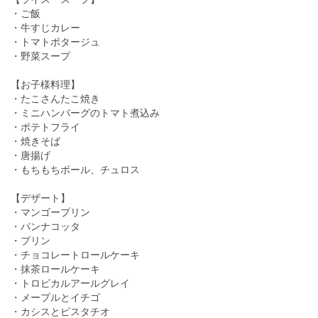
・ご飯
・牛すじカレー
・トマトポタージュ
・野菜スープ
【お子様料理】
・たこさんたこ焼き
・ミニハンバーグのトマト煮込み
・ポテトフライ
・焼きそば
・唐揚げ
・もちもちボール、チュロス
【デザート】
・マンゴープリン
・パンナコッタ
・プリン
・チョコレートロールケーキ
・抹茶ロールケーキ
・トロピカルアールグレイ
・メープルとイチゴ
・カシスとピスタチオ