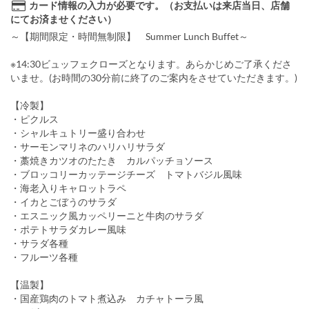
カード情報の入力が必要です。（お支払いは来店当日、店舗
にてお済ませください）
～【期間限定・時間無制限】 Summer Lunch Buffet～
※14:30ビュッフェクローズとなります。あらかじめご了承くださ
いませ。(お時間の30分前に終了のご案内をさせていただきます。)
【冷製】
・ピクルス
・シャルキュトリー盛り合わせ
・サーモンマリネのハリハリサラダ
・藁焼きカツオのたたき カルパッチョソース
・ブロッコリーカッテージチーズ トマトバジル風味
・海老入りキャロットラペ
・イカとごぼうのサラダ
・エスニック風カッペリーニと牛肉のサラダ
・ポテトサラダカレー風味
・サラダ各種
・フルーツ各種
【温製】
・国産鶏肉のトマト煮込み カチャトーラ風