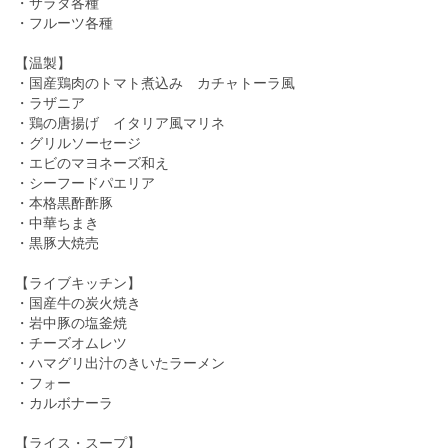
・サラダ各種
・フルーツ各種
【温製】
・国産鶏肉のトマト煮込み カチャトーラ風
・ラザニア
・鶏の唐揚げ イタリア風マリネ
・グリルソーセージ
・エビのマヨネーズ和え
・シーフードパエリア
・本格黒酢酢豚
・中華ちまき
・黒豚大焼売
【ライブキッチン】
・国産牛の炭火焼き
・岩中豚の塩釜焼
・チーズオムレツ
・ハマグリ出汁のきいたラーメン
・フォー
・カルボナーラ
【ライス・スープ】