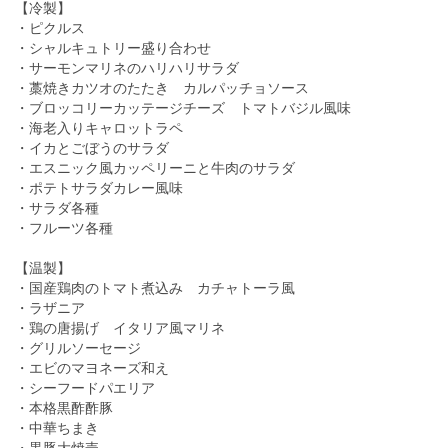
【冷製】
・ピクルス
・シャルキュトリー盛り合わせ
・サーモンマリネのハリハリサラダ
・藁焼きカツオのたたき カルパッチョソース
・ブロッコリーカッテージチーズ トマトバジル風味
・海老入りキャロットラペ
・イカとごぼうのサラダ
・エスニック風カッペリーニと牛肉のサラダ
・ポテトサラダカレー風味
・サラダ各種
・フルーツ各種
【温製】
・国産鶏肉のトマト煮込み カチャトーラ風
・ラザニア
・鶏の唐揚げ イタリア風マリネ
・グリルソーセージ
・エビのマヨネーズ和え
・シーフードパエリア
・本格黒酢酢豚
・中華ちまき
・黒豚大焼売