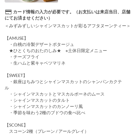
カード情報の入力が必要です。（お支払いは来店当日、店舗
にてお済ませください）
＜みずみずしいシャインマスカットが彩るアフタヌーンティー＞
【AMUSE】
・白桃の冷製デザートポタージュ
★ひとくちのおたのしみ★ ※土休日限定メニュー
・チーズフライ
・生ハムと紫キャベツマリネ
【SWEET】
・銀座はちみつとシャインマスカットのシャンパンカクテ
ル
・シャインマスカットとマスカルポーネのムース
・シャインマスカットのタルト
・シャインマスカットのカンノーリ風
・季節を味わう2種のブドウの食べ比べ
【SCONE】
スコーン2種（プレーン / アールグレイ）