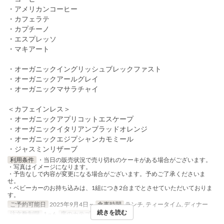
・アメリカンコーヒー
・カフェラテ
・カプチーノ
・エスプレッソ
・マキアート
・オーガニックイングリッシュブレックファスト
・オーガニックアールグレイ
・オーガニックマサラチャイ
＜カフェインレス＞
・オーガニックアプリコットエスケープ
・オーガニックイタリアンブラッドオレンジ
・オーガニックエジプシャンカモミール
・ジャスミンリザーブ
利用条件
・当日の販売状況で売り切れのケーキがある場合がございます。
・写真はイメージになります。
・予告なしで内容が変更になる場合がございます。予めご了承くださいま
せ。
・ベビーカーのお持ち込みは、1組につき2台までとさせていただいておりま
す。
ご予約可能日
2025年9月4日 ~
食事時間
ランチ, ティータイム, ディナー
続きを読む
注文数制限
1 ~ 6
席のカテゴリ
テーブル席