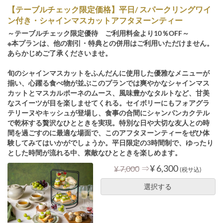
【テーブルチェック限定価格】平日/ スパークリングワイ
ン付き・シャインマスカットアフタヌーンティー
～テーブルチェック限定優待 ご利用料金より10％OFF～
※本プランは、他の割引・特典との併用はご利用いただけません。
あらかじめご了承くださいませ。
旬のシャインマスカットをふんだんに使用した優雅なメニューが
揃い、心躍る食べ物が並ぶこのプランでは爽やかなシャインマス
カットとマスカルポーネのムース、風味豊かなタルトなど、甘美
なスイーツが目を楽しませてくれる。セイボリーにもフォアグラ
テリーヌやキッシュが登場し、食事の合間にシャンパンカクテル
で乾杯する贅沢なひとときを実現。特別な日や大切な友人との時
間を過ごすのに最適な場面で、このアフタヌーンティーをぜひ体
験してみてはいかがでしょうか。平日限定の3時間制で、ゆったり
とした時間が流れる中、素敵なひとときを楽しめます。
⇒
¥ 6,300
¥ 7,000
(税サ込)
選択する