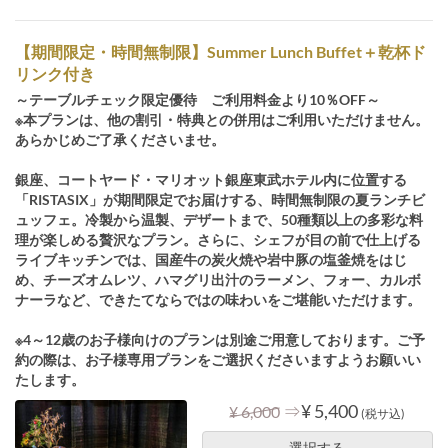
【期間限定・時間無制限】Summer Lunch Buffet＋乾杯ド
リンク付き
～テーブルチェック限定優待 ご利用料金より10％OFF～
※本プランは、他の割引・特典との併用はご利用いただけません。
あらかじめご了承くださいませ。
銀座、コートヤード・マリオット銀座東武ホテル内に位置する
「RISTASIX」が期間限定でお届けする、時間無制限の夏ランチビ
ュッフェ。冷製から温製、デザートまで、50種類以上の多彩な料
理が楽しめる贅沢なプラン。さらに、シェフが目の前で仕上げる
ライブキッチンでは、国産牛の炭火焼や岩中豚の塩釜焼をはじ
め、チーズオムレツ、ハマグリ出汁のラーメン、フォー、カルボ
ナーラなど、できたてならではの味わいをご堪能いただけます。
※4～12歳のお子様向けのプランは別途ご用意しております。ご予
約の際は、お子様専用プランをご選択くださいますようお願いい
たします。
⇒
¥ 5,400
¥ 6,000
(税サ込)
選択する