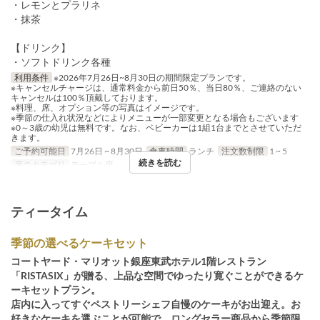
・レモンとプラリネ
・抹茶
【ドリンク】
・ソフトドリンク各種
利用条件
※2026年7月26日~8月30日の期間限定プランです。
※キャンセルチャージは、通常料金から前日50％、当日80％、ご連絡のない
キャンセルは100％頂戴しております。
※料理、席、オプション等の写真はイメージです。
※季節の仕入れ状況などによりメニューが一部変更となる場合もございます
※0～3歳の幼児は無料です。なお、ベビーカーは1組1台までとさせていただ
きます。
ご予約可能日
7月26日 ~ 8月30日
食事時間
ランチ
注文数制限
1 ~ 5
続きを読む
席のカテゴリ
テーブル席
ティータイム
季節の選べるケーキセット
コートヤード・マリオット銀座東武ホテル1階レストラン
「RISTASIX」が贈る、上品な空間でゆったり寛ぐことができるケ
ーキセットプラン。
店内に入ってすぐペストリーシェフ自慢のケーキがお出迎え。お
好きなケーキを選ぶことが可能で、ロングセラー商品から季節限