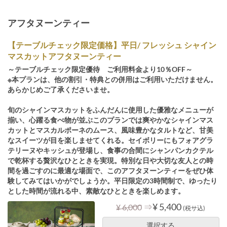
アフタヌーンティー
【テーブルチェック限定価格】平日/ フレッシュ シャイン
マスカットアフタヌーンティー
～テーブルチェック限定優待 ご利用料金より10％OFF～
※本プランは、他の割引・特典との併用はご利用いただけません。
あらかじめご了承くださいませ。
旬のシャインマスカットをふんだんに使用した優雅なメニューが
揃い、心躍る食べ物が並ぶこのプランでは爽やかなシャインマス
カットとマスカルポーネのムース、風味豊かなタルトなど、甘美
なスイーツが目を楽しませてくれる。セイボリーにもフォアグラ
テリーヌやキッシュが登場し、食事の合間にシャンパンカクテル
で乾杯する贅沢なひとときを実現。特別な日や大切な友人との時
間を過ごすのに最適な場面で、このアフタヌーンティーをぜひ体
験してみてはいかがでしょうか。平日限定の3時間制で、ゆったり
とした時間が流れる中、素敵なひとときを楽しめます。
⇒
¥ 5,400
¥ 6,000
(税サ込)
選択する