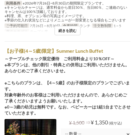
利用条件
※2026年7月26日~8月30日の期間限定プランです。
※キャンセルチャージは、通常料金から前日50％、当日80％、ご連絡のない
キャンセルは100％頂戴しております。
※料理、席、オプション等の写真はイメージです。
※季節の仕入れ状況などによりメニューが一部変更となる場合もございます
ご予約可能日
7月26日 ~ 8月30日
食事時間
ランチ
注文数制限
1 ~ 5
続きを読む
席のカテゴリ
テーブル席
【お子様(4～5歳)限定】Summer Lunch Buffet
～テーブルチェック限定優待 ご利用料金より10％OFF～
※本プランは、他の割引・特典との併用はご利用いただけません。
あらかじめご了承くださいませ。
※こちらのプランは、【4～5歳】のお子様限定のプランでございま
す。
対象年齢外のお客様はご利用いただけませんので、あらかじめご
了承くださいますようお願いいたします。
※0～3歳の幼児は無料です。なお、ベビーカーは1組1台までとさせ
ていただきます。
⇒
¥ 1,350
¥ 1,500
(税サ込)