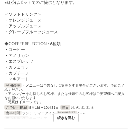
※紅茶はポットでのご提供となります。
＜ソフトドリンク＞
・オレンジジュース
・アップルジュース
・グレープフルーツジュース
◆COFFEE SELECTION / 6種類
・コーヒー
・アメリカン
・エスプレッソ
・カフェラテ
・カプチーノ
・マキアート
利用条件
・メニューは予告なしに変更をする場合がございます。予めご了
承ください。
・アレルギーをお持ちのお客様、または妊娠中のお客様はご要望欄へご記入
をお願いいたします。
・写真はイメージです。
ご予約可能日
8月1日 ~ 10月31日
曜日
月, 火, 水, 木, 金
食事時間
ランチ, ティータイム
注文数制限
1 ~ 6
続きを読む
席のカテゴリ
テーブル席