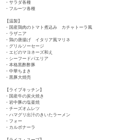
・サラダ各種
・フルーツ各種
【温製】
・国産鶏肉のトマト煮込み カチャトーラ風
・ラザニア
・鶏の唐揚げ イタリア風マリネ
・グリルソーセージ
・エビのマヨネーズ和え
・シーフードパエリア
・本格黒酢酢豚
・中華ちまき
・黒豚大焼売
【ライブキッチン】
・国産牛の炭火焼き
・岩中豚の塩釜焼
・チーズオムレツ
・ハマグリ出汁のきいたラーメン
・フォー
・カルボナーラ
【ライス・スープ】