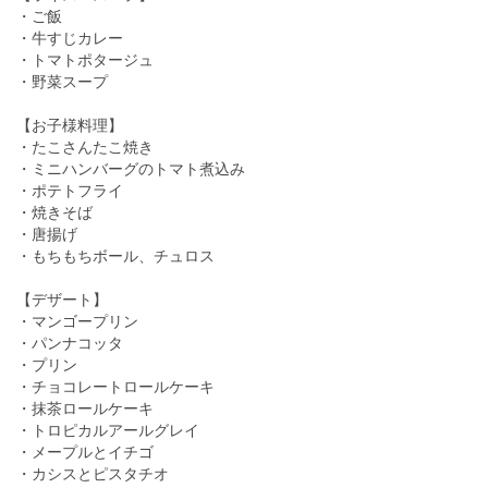
・ご飯
・牛すじカレー
・トマトポタージュ
・野菜スープ
【お子様料理】
・たこさんたこ焼き
・ミニハンバーグのトマト煮込み
・ポテトフライ
・焼きそば
・唐揚げ
・もちもちボール、チュロス
【デザート】
・マンゴープリン
・パンナコッタ
・プリン
・チョコレートロールケーキ
・抹茶ロールケーキ
・トロピカルアールグレイ
・メープルとイチゴ
・カシスとピスタチオ