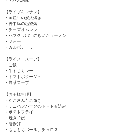
【ライブキッチン】
・国産牛の炭火焼き
・岩中豚の塩釜焼
・チーズオムレツ
・ハマグリ出汁のきいたラーメン
・フォー
・カルボナーラ
【ライス・スープ】
・ご飯
・牛すじカレー
・トマトポタージュ
・野菜スープ
【お子様料理】
・たこさんたこ焼き
・ミニハンバーグのトマト煮込み
・ポテトフライ
・焼きそば
・唐揚げ
・もちもちボール、チュロス