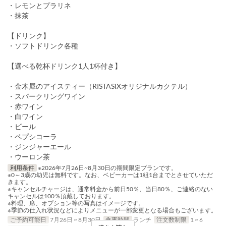
・レモンとプラリネ
・抹茶
【ドリンク】
・ソフトドリンク各種
【選べる乾杯ドリンク1人1杯付き】
・金木犀のアイスティー（RISTASIXオリジナルカクテル）
・スパークリングワイン
・赤ワイン
・白ワイン
・ビール
・ペプシコーラ
・ジンジャーエール
・ウーロン茶
利用条件
※2026年7月26日~8月30日の期間限定プランです。
※0～3歳の幼児は無料です。なお、ベビーカーは1組1台までとさせていただ
きます。
※キャンセルチャージは、通常料金から前日50％、当日80％、ご連絡のない
キャンセルは100％頂戴しております。
※料理、席、オプション等の写真はイメージです。
※季節の仕入れ状況などによりメニューが一部変更となる場合もございます。
ご予約可能日
7月26日 ~ 8月30日
食事時間
ランチ
注文数制限
1 ~ 6