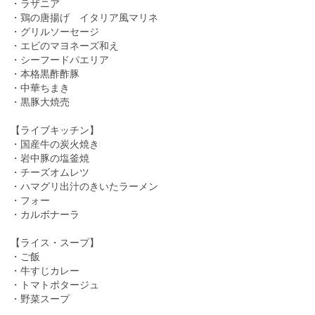
・ラザニア
・鶏の唐揚げ イタリア風マリネ
・グリルソーセージ
・エビのマヨネーズ和え
・シーフードパエリア
・本格黒酢酢豚
・中華ちまき
・黒豚大焼売
【ライブキッチン】
・国産牛の炭火焼き
・岩中豚の塩釜焼
・チーズオムレツ
・ハマグリ出汁のきいたラーメン
・フォー
・カルボナーラ
【ライス・スープ】
・ご飯
・牛すじカレー
・トマトポタージュ
・野菜スープ