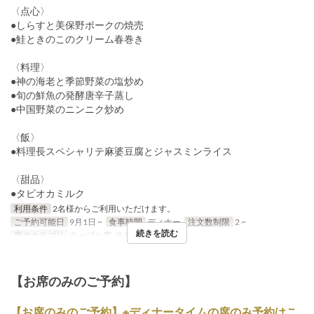
〈点心〉
●しらすと美保野ポークの焼売
●鮭ときのこのクリーム春巻き
〈料理〉
●神の海老と季節野菜の塩炒め
●旬の鮮魚の発酵唐辛子蒸し
●中国野菜のニンニク炒め
〈飯〉
●料理長スペシャリテ麻婆豆腐とジャスミンライス
〈甜品〉
●タピオカミルク
利用条件
2名様からご利用いただけます。
ご予約可能日
9月1日 ~
食事時間
ディナー
注文数制限
2 ~
続きを読む
席のカテゴリ
テーブル席, テラス席
【お席のみのご予約】
【お席のみのご予約】※ディナータイムの席のみ予約はこ