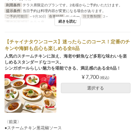
利用条件
テラス席限定のプランです。2名様からご予約いただけます。
提示条件
当日予約は料理内容が変更になる場合があります。
ご予約可能日
~ 9月30日
食事時間
ディナー
注文数制限
2 ~
続きを読む
席のカテゴリ
テラス席
【チャイナタウンコース】迷ったらこのコース！定番のチ
キンや海鮮も点心も楽しめる全8品
人気のスチームチキンに加え、海老や鮮魚など多彩な味わいを楽
しめるスタンダードなコース。
シンガポールらしい魅力を堪能できる、満足感のある全8品！
¥ 7,700
(税込)
選択する
〈前菜〉
●スチームチキン葱花椒ソース