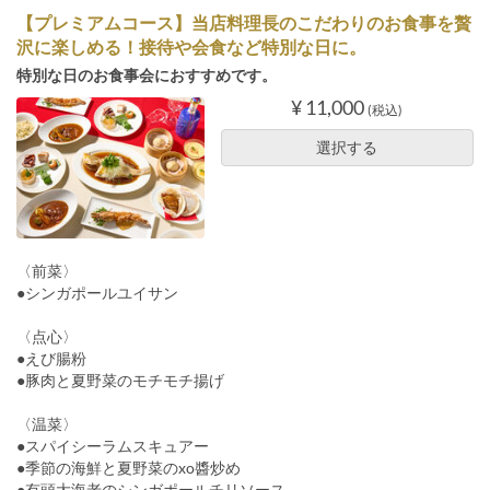
【プレミアムコース】当店料理長のこだわりのお食事を贅
沢に楽しめる！接待や会食など特別な日に。
特別な日のお食事会におすすめです。
¥ 11,000
(税込)
選択する
〈前菜〉
●シンガポールユイサン
〈点心〉
●えび腸粉
●豚肉と夏野菜のモチモチ揚げ
〈温菜〉
●スパイシーラムスキュアー
●季節の海鮮と夏野菜のxo醬炒め
●有頭大海老のシンガポールチリソース