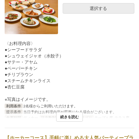
選択する
〈お料理内容〉
●シーフードサラダ
●シュウェイジャオ（水餃子）
●サテー・アヤム
●ペーパーチキン
●チリプラウン
●スチームチキンライス
●杏仁豆腐
※写真はイメージです。
利用条件
2名様からご利用いただけます。
提示条件
当日予約はお料理内容が変更になる場合がございます。
続きを読む
食事時間
ディナー
注文数制限
2 ~
席のカテゴリ
テーブル席, テラス席
【ホーカーコース】手軽に楽しめる大人気パーティープラ