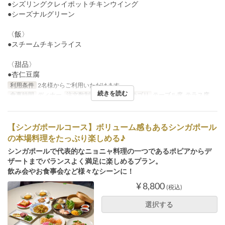
●シズリングクレイポットチキンウイング
●シーズナルグリーン
〈飯〉
●スチームチキンライス
〈甜品〉
●杏仁豆腐
利用条件
2名様からご利用いただけます。
続きを読む
食事時間
ディナー
注文数制限
2 ~
席のカテゴリ
テーブル席, テラス席
【シンガポールコース】ボリューム感もあるシンガポール
の本場料理をたっぷり楽しめる♪
シンガポールで代表的なニョニャ料理の一つであるポピアからデ
ザートまでバランスよく満足に楽しめるプラン。
飲み会やお食事会など様々なシーンに！
¥ 8,800
(税込)
選択する