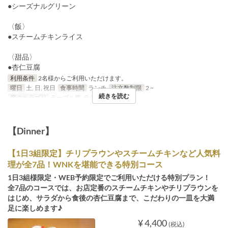
●シーズナルグリーン
〈飯〉
●スチームチキンライス
〈甜品〉
●杏仁豆腐
利用条件
2名様からご利用いただけます。
曜日
土, 日, 祝日
食事時間
ランチ
注文数制限
2 ~
続きを読む
席のカテゴリ
テーブル席, テラス席
【Dinner】
【1日3組限定】チリプラウンやスチームチキンなど人気料
理が全7品！WNKを堪能できる特別コース
1日3組様限定・WEB予約限定でご利用いただける特別プラン！
全7品のコースでは、お店定番のスチームチキンやチリプラウンを
はじめ、サラダから食後の杏仁豆腐まで、こだわりの一皿を大満
足に楽しめます♪
¥ 4,400
(税込)