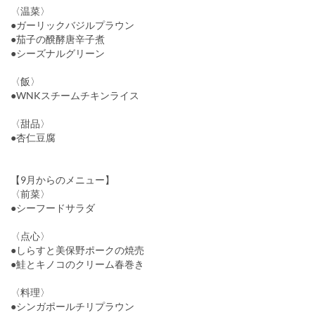
〈温菜〉
●ガーリックバジルプラウン
●茄子の醗酵唐辛子煮
●シーズナルグリーン
〈飯〉
●WNKスチームチキンライス
〈甜品〉
●杏仁豆腐
【9月からのメニュー】
〈前菜〉
●シーフードサラダ
〈点心〉
●しらすと美保野ポークの焼売
●鮭とキノコのクリーム春巻き
〈料理〉
●シンガポールチリプラウン