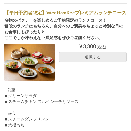
【平日予約者限定】WeeNamKeeプレミアムランチコース
名物のバクテーを楽しめるご予約限定のランチコース！
普段のランチはもちろん、自分へのご褒美やちょっと特別な日の
お食事にもぴったり♪
ここでしか味わえない満足感をぜひご堪能ください。
¥ 3,300
(税込)
選択する
--前菜
◾︎ グリーンサラダ
◾︎ スチームチキン スパイシーチリソース
--点心
◾︎ スチームダンプリング
◾︎ 大根もち