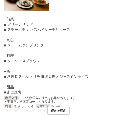
--前菜
◾︎ グリーンサラダ
◾︎ スチームチキン スパイシーチリソース
--点心
◾︎ スチームダンプリング
--料理
◾︎ ソイソースプラウン
--飯
◾︎ 料理長スペシャリテ 麻婆豆腐とジャスミンライス
--甜品
◾︎杏仁豆腐
利用条件
・ご人数様分の注文をお願い致します。
・平日ランチ限定コースとなります。
曜日
月, 火, 水, 木, 金
食事時間
ランチ
続きを読む
席のカテゴリ
テーブル席, テラス席