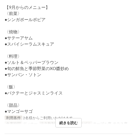
【9月からのメニュー】
〈前菜〉
●シンガポールポピア
〈焼物〉
●サテーアヤム
●スパイシーラムスキュア
〈料理〉
●ソルト＆ペッパープラウン
●旬の鮮魚と季節野菜のXO醬炒め
●サンバン・ソトン
〈飯〉
●バクテーとジャスミンライス
〈甜品〉
●マンゴーサゴ
利用条件
2名様からご利用いただけます。
続きを読む
食事時間
ディナー
注文数制限
2 ~
席のカテゴリ
テーブル席, テラス席