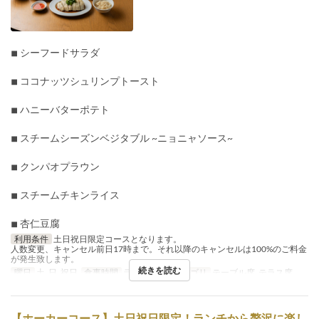
◾︎ シーフードサラダ
◾︎ ココナッツシュリンプトースト
◾︎ ハニーバターポテト
◾︎ スチームシーズンベジタブル ~ニョニャソース~
◾︎ クンパオプラウン
◾︎ スチームチキンライス
◾︎ 杏仁豆腐
利用条件
土日祝日限定コースとなります。
人数変更、キャンセル前日17時まで。それ以降のキャンセルは100%のご料金
が発生致します。
続きを読む
曜日
土, 日, 祝日
食事時間
ランチ
席のカテゴリ
テーブル席, テラス席
【ホーカーコース】土日祝日限定！ランチから贅沢に楽し