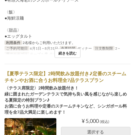
〈飯〉
●海鮮涼麺
〈甜品〉
●エッグタルト
利用条件
2名様からご利用いただけます。
ご予約可能日
6月1日 ~ 8月31日
食事時間
ディナー
注文数制限
2 ~
続きを読む
席のカテゴリ
テーブル席, テラス席
【夏季テラス限定】2時間飲み放題付き♪定番のスチーム
チキンやお酒に合うお料理全7品テラスプラン
〈テラス席限定〉2時間飲み放題付き！
緑に囲まれたガーデンテラスで気持ち良い風を感じながら楽しめ
る夏限定の特別プラン♪
お酒に合うお料理や定番のスチームチキンなど、シンガポール料
理を全7品大満足に楽しめます！
¥ 5,000
(税込)
選択する