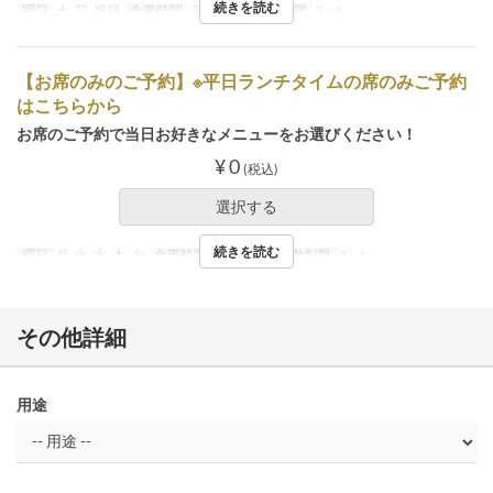
続きを読む
曜日
土, 日, 祝日
食事時間
ランチ
注文数制限
2 ~ 6
【お席のみのご予約】※平日ランチタイムの席のみご予約
はこちらから
お席のご予約で当日お好きなメニューをお選びください！
¥ 0
(税込)
選択する
続きを読む
曜日
月, 火, 水, 木, 金
食事時間
ランチ
注文数制限
2 ~ 6
その他詳細
用途