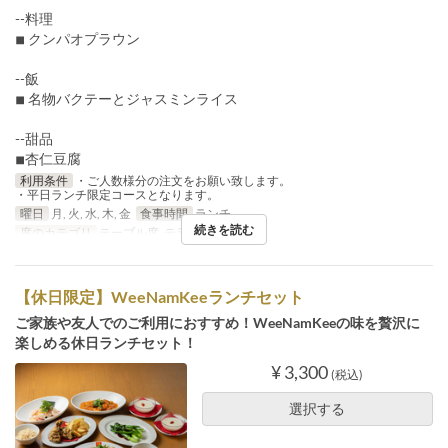
--料理
◾︎ クンパオプラウン
--飯
◾︎ 名物バクテーとジャスミンライス
--甜品
◾︎杏仁豆腐
利用条件
・ご人数様分の注文をお願い致します。
・平日ランチ限定コースとなります。
曜日
月, 火, 水, 木, 金
食事時間
ランチ
続きを読む
席のカテゴリ
テーブル席, テラス席
【休日限定】WeeNamKeeランチセット
ご家族や友人でのご利用におすすめ！WeeNamKeeの味を贅沢に
楽しめる休日ランチセット！
¥ 3,300
(税込)
選択する