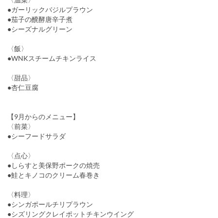
●ガーリックバジルプラウン
●茄子の醗酵唐辛子煮
●シーズナルグリーン
〈飯〉
●WNKスチームチキンライス
〈甜品〉
●杏仁豆腐
【9月からのメニュー】
〈前菜〉
●シーフードサラダ
〈点心〉
●しらすと美保野ポークの焼売
●鮭とキノコのクリーム春巻き
〈料理〉
●シンガポールチリプラウン
●シズリングクレイポットチキンウイング