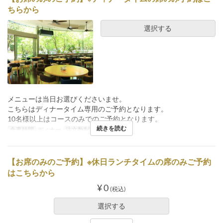
ちらから
選択する
メニューは当日お選びくださいませ。
こちらはディナータイム専用のご予約となります。
10名様以上はコースのみでのご予約となります。
続きを読む
食事時間
ディナー
注文数制限
2 ~ 6
【お席のみのご予約】※休日ランチタイムの席のみご予約
はこちらから
¥ 0
(税込)
選択する