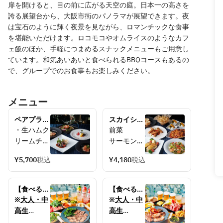
扉を開けると、目の前に広がる天空の庭。日本一の高さを
誇る展望台から、大阪市街のパノラマが展望できます。夜
は宝石のように輝く夜景を見ながら、ロマンチックな食事
を堪能いただけます。ロコモコやオムライスのようなカフ
ェ飯のほか、手軽につまめるスナックメニューもご用意し
ています。和気あいあいと食べられるBBQコースもあるの
で、グループでのお食事もお楽しみください。
メニュー
ペアプラン
スカイシェ
(2名様
アプラン
・生ハムク
前菜
￥11,400・
(おひとり
リームチー
サーモンと
乾杯ドリン
様
ズとサーモ
小柱のシー
ク・ディナ
￥4180・
¥5,700
税込
¥4,180
税込
ンのブルス
ザーサラダ
ーコース)
ディナーコ
ケッタ　2
＜ 展望台
ース・乾杯
種盛り
温前菜
料金は含ま
【食べる
ドリンク・
【食べる
トリュフ塩
れておりま
deBBQ】　
食後ティー
deBBQ】　
※
大人・中
※
大人・中
・アボカド
のフライド
せん＞
《地上300
付き)＜ 展
《地上300
高生
高生
と海鮮のサ
ポテト
メートルの
望台料金は
メートルの
￥4,480、
￥4,480、