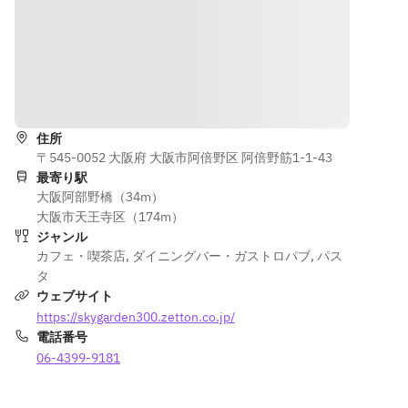
ミグラスソ
◎前菜
◎前菜
ース
・フライド
・フライド
ポテト
ポテト
デザート
・枝豆
・枝豆
抹茶のブラ
・キムチ
・バターコ
道順を表示
ウニー
・マッシュ
ーン
ルームの塩
住所
麴バター焼
◎BBQセッ
〒545-0052 大阪府 大阪市阿倍野区 阿倍野筋1-1-43
ト
最寄り駅
◎BBQセッ
・厚切りカ
大阪阿部野橋（34m）
ト
ルビ（中落
大阪市天王寺区（174m）
・仔牛のタ
ち）
ジャンル
ン
・牛ハラミ
カフェ・喫茶店
,
ダイニングバー・ガストロパブ
,
パス
・牛ミスジ
豚肩ロース
タ
・巻きサラ
（マリネ）
ウェブサイト
ダ
・骨付きフ
https://skygarden300.zetton.co.jp/
・巻き野菜
ランク
電話番号
（ケール）
・焼き野菜
06-4399-9181
（玉ねぎ、
◎そのまま
赤パプリ