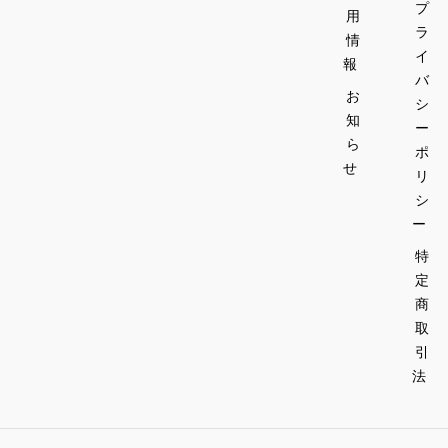
プ
用
ラ
情
イ
報
バ
お
シ
知
ー
ら
ポ
せ
リ
シ
ー
特
定
商
取
引
法