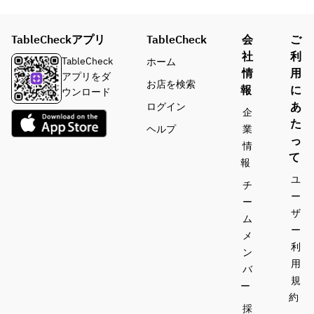
食べても、
カ、キャべ
焼いても美
ツ）
味しい
TableCheckアプリ
TableCheck
会
ご
・スティッ
◎そのまま
社
利
TableCheck
ホーム
クパイン
食べても、
情
用
アプリをダ
焼いても美
お店を検索
報
に
ウンロード
◎食べ放題
味しい
あ
ログイン
・牛すじカ
・スティッ
企
た
レー
クパイン
ヘルプ
業
っ
・ライス
情
◎食べ放題
て
報
・牛すじカ
ユ
チ
レー
ー
ー
・ライス
ザ
ム
ー
メ
利
ン
用
バ
規
ー
約
採