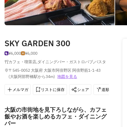
SKY GARDEN 300
¥6,000
¥6,000
カフェ・喫茶店
,
ダイニングバー・ガストロパブ
,
パスタ
〒545-0052 大阪府 大阪市阿倍野区 阿倍野筋1-1-43 
(
大阪阿部野橋駅から34m
)
地図を見る
メルマガ
リストに保存
シェア
道順を表示
大阪の市街地を見下ろしながら、カフェ
飯やお酒を楽しめるカフェ・ダイニング
バー