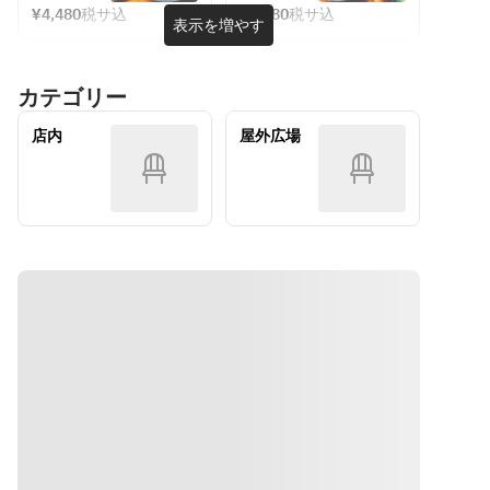
ラダ　タル
展望台で楽
含まれてお
展望台で楽
¥4,480
税サ込
¥4,480
税サ込
小学生
小学生
表示を増やす
しむ　たっ
りません＞
しむ　厚切
タル仕立て
￥3,480、
￥3,480、
ぷり野菜と
りカルビ&
モッツァレ
幼児（付き
幼児（付き
赤身肉のカ
牛ハラミの
・鶏ときの
ラフライ〜
カテゴリー
添い）ソフ
添い）ソフ
ラダに嬉し
4種盛りス
このトマト
カプレーゼ
トドリンク
トドリンク
いBBQプラ
タンダード
ソースリゾ
仕立て〜
店内
屋外広場
無料となっ
無料となっ
ン　2時間
BBQプラ
ット
ておりま
ておりま
制》（展望
ン　2時間
パスタ
台料金別）
制》（展望
す。
す。
・牛ホホ肉
ベーコンと
台料金別）
◎ソフトド
◎ソフトド
の煮込み　
茄子のトマ
リンク飲み
リンク飲み
赤ワインソ
トソースス
放題付（＋
放題付（＋
ース
パゲッティ
1,500円で
1,500円で
アルコール
アルコール
・濃厚ガト
ガーリック
飲み放題も
飲み放題も
ーショコラ
トースト
ございま
ございま
～フルーツ
す）
す）
添え～
メイン
 ⇓提供内容
 ⇓提供内容
ミートロー
はこちらで
はこちらで
フのパイ包
す ⇓ 
す ⇓ 
み焼き デ