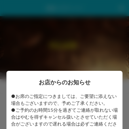
築地パラディーゾ
お店からのお知らせ
お店からのお知らせを表示
●お席のご指定につきましては、ご要望に添えない
場合もございますので、予めご了承ください。
築地パラディーゾ
●ご予約のお時間15分を過ぎてご連絡が取れない場
合はやむを得ずキャンセル扱いとさせていただく場
2名
合がございますので遅れる場合は必ずご連絡くださ