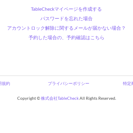
TableCheckマイページを作成する
パスワードを忘れた場合
アカウントロック解除に関するメールが届かない場合？
予約した場合の、予約確認はこちら
用規約
プライバシーポリシー
特定
Copyright ©
株式会社TableCheck
All Rights Reserved.