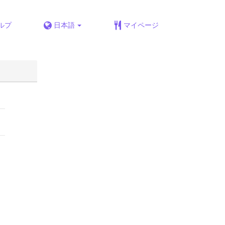
ルプ
日本語
マイページ