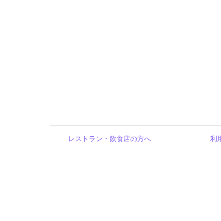
レストラン・飲食店の方へ
利