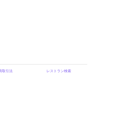
商取引法
レストラン検索