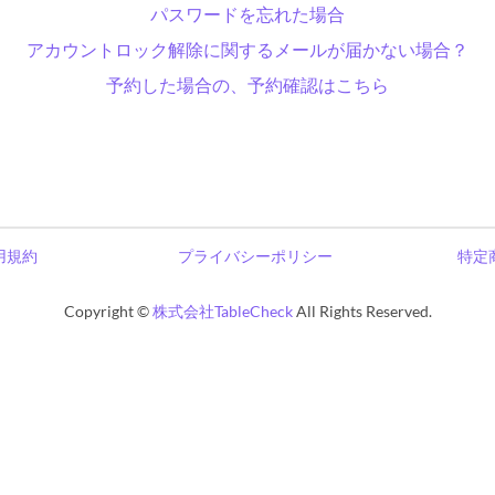
パスワードを忘れた場合
アカウントロック解除に関するメールが届かない場合？
予約した場合の、予約確認はこちら
用規約
プライバシーポリシー
特定
Copyright ©
株式会社TableCheck
All Rights Reserved.