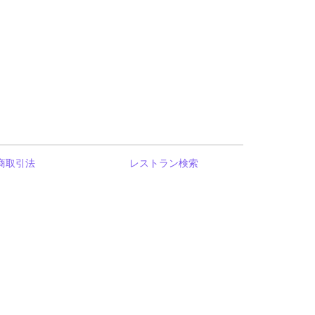
商取引法
レストラン検索