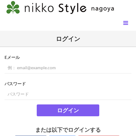
ログイン
Eメール
パスワード
ログイン
または以下でログインする