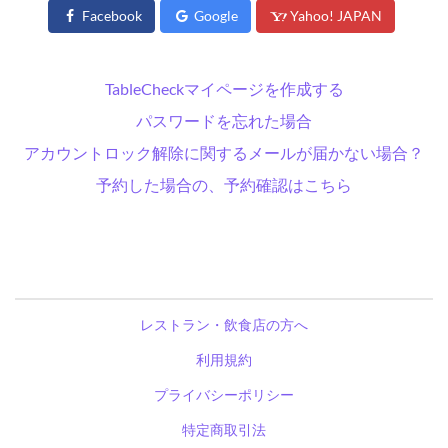
Facebook
Google
Yahoo! JAPAN
TableCheckマイページを作成する
パスワードを忘れた場合
アカウントロック解除に関するメールが届かない場合？
予約した場合の、予約確認はこちら
レストラン・飲食店の方へ
利用規約
プライバシーポリシー
特定商取引法